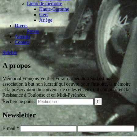
Lieux de mémoire
Haute-Garonne
Gers
Ariège
Divers
Presse
Agenda
Contact
Sidebar
A propos
Mémorial François Verdier Forain Libération Sud est une
association à but non lucratif qui oeuvre pour l'histoire, la mémoire
et la préservation du souvenir de celles et ceux qui composèrent la
Résistance à Toulouse et en Midi-Pyrénées.
Recherche pour :
Newsletter
E-mail
*