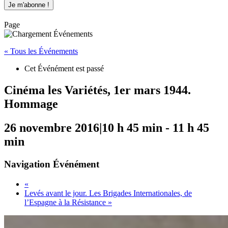
Page
« Tous les Événements
Cet Événément est passé
Cinéma les Variétés, 1er mars 1944.
Hommage
26 novembre 2016|10 h 45 min
-
11 h 45
min
Navigation Événément
«
Levés avant le jour. Les Brigades Internationales, de
l’Espagne à la Résistance
»