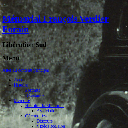
Mémorial François Verdier
Forain
Libération Sud
Menu
Aller au contenu principal
Accueil
Histoire
Portraits
Résistance
Mémoire
Histoire du Mémorial
Association
Cérémonies
Discours
Vidéos scolaires