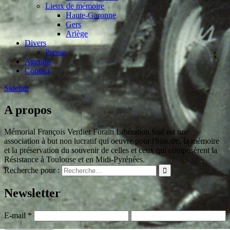
Lieux de mémoire
Haute-Garonne
Gers
Ariège
Divers
Presse
Agenda
Contact
Sidebar
A propos
Mémorial François Verdier Forain Libération Sud est une
association à but non lucratif qui oeuvre pour l'histoire, la mémoire
et la préservation du souvenir de celles et ceux qui composèrent la
Résistance à Toulouse et en Midi-Pyrénées.
Recherche pour :
Newsletter
E-mail
*