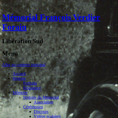
Mémorial François Verdier
Forain
Libération Sud
Menu
Aller au contenu principal
Accueil
Histoire
Portraits
Résistance
Mémoire
Histoire du Mémorial
Association
Cérémonies
Discours
Vidéos scolaires