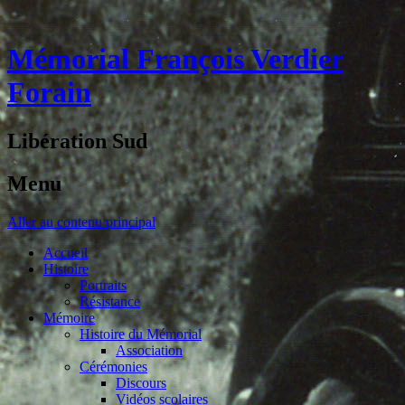
Mémorial François Verdier
Forain
Libération Sud
Menu
Aller au contenu principal
Accueil
Histoire
Portraits
Résistance
Mémoire
Histoire du Mémorial
Association
Cérémonies
Discours
Vidéos scolaires