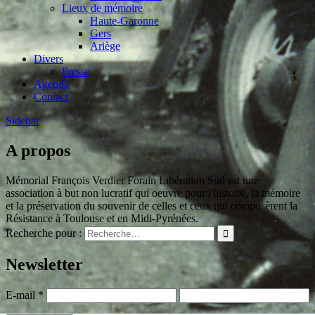
Lieux de mémoire
Haute-Garonne
Gers
Ariège
Divers
Presse
Agenda
Contact
Sidebar
A propos
Mémorial François Verdier Forain Libération Sud est une
association à but non lucratif qui oeuvre pour l'histoire, la mémoire
et la préservation du souvenir de celles et ceux qui composèrent la
Résistance à Toulouse et en Midi-Pyrénées.
Recherche pour :
Newsletter
E-mail
*