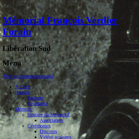
Mémorial François Verdier
Forain
Libération Sud
Menu
Aller au contenu principal
Accueil
Histoire
Portraits
Résistance
Mémoire
Histoire du Mémorial
Association
Cérémonies
Discours
Vidéos scolaires