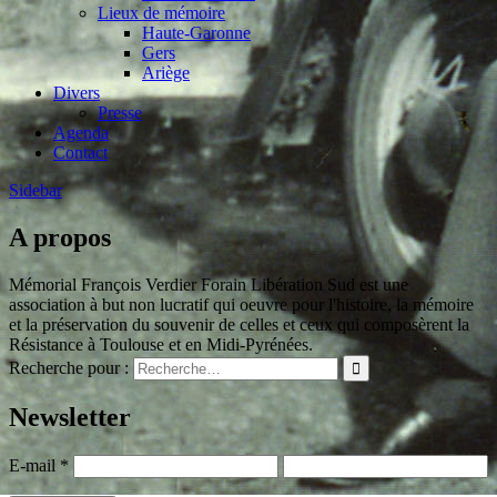
Lieux de mémoire
Haute-Garonne
Gers
Ariège
Divers
Presse
Agenda
Contact
Sidebar
A propos
Mémorial François Verdier Forain Libération Sud est une
association à but non lucratif qui oeuvre pour l'histoire, la mémoire
et la préservation du souvenir de celles et ceux qui composèrent la
Résistance à Toulouse et en Midi-Pyrénées.
Recherche pour :
Newsletter
E-mail
*