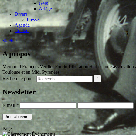
Gers
Ariège
Divers
Presse
Agenda
Contact
Sidebar
A propos
Mémorial François Verdier Forain Libération Sud est une association à 
Toulouse et en Midi-Pyrénées.
Recherche pour :
Newsletter
E-mail
*
Page