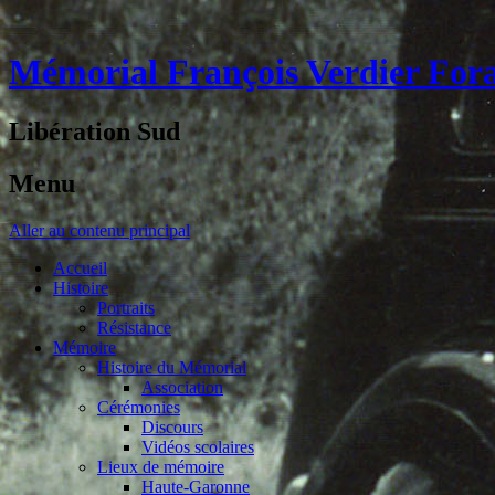
Mémorial François Verdier For
Libération Sud
Menu
Aller au contenu principal
Accueil
Histoire
Portraits
Résistance
Mémoire
Histoire du Mémorial
Association
Cérémonies
Discours
Vidéos scolaires
Lieux de mémoire
Haute-Garonne