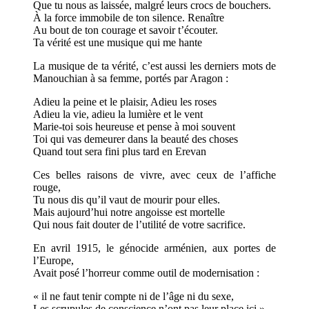
Que tu nous as laissée, malgré leurs crocs de bouchers.
À la force immobile de ton silence. Renaître
Au bout de ton courage et savoir t’écouter.
Ta vérité est une musique qui me hante
La musique de ta vérité, c’est aussi les derniers mots de
Manouchian à sa femme, portés par Aragon :
Adieu la peine et le plaisir, Adieu les roses
Adieu la vie, adieu la lumière et le vent
Marie-toi sois heureuse et pense à moi souvent
Toi qui vas demeurer dans la beauté des choses
Quand tout sera fini plus tard en Erevan
Ces belles raisons de vivre, avec ceux de l’affiche
rouge,
Tu nous dis qu’il vaut de mourir pour elles.
Mais aujourd’hui notre angoisse est mortelle
Qui nous fait douter de l’utilité de votre sacrifice.
En avril 1915, le génocide arménien, aux portes de
l’Europe,
Avait posé l’horreur comme outil de modernisation :
« il ne faut tenir compte ni de l’âge ni du sexe,
Les scrupules de conscience n’ont pas leur place ici »