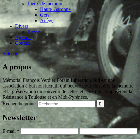
Lieux de mémoire
Haute-Garonne
Gers
Ariège
Divers
Presse
Agenda
Contact
Sidebar
A propos
Mémorial François Verdier Forain Libération Sud est une
association à but non lucratif qui oeuvre pour l'histoire, la mémoire
et la préservation du souvenir de celles et ceux qui composèrent la
Résistance à Toulouse et en Midi-Pyrénées.
Recherche pour :
Newsletter
E-mail
*