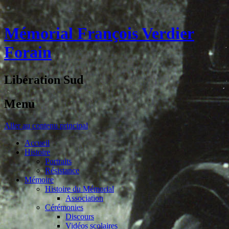
Mémorial François Verdier
Forain
Libération Sud
Menu
Aller au contenu principal
Accueil
Histoire
Portraits
Résistance
Mémoire
Histoire du Mémorial
Association
Cérémonies
Discours
Vidéos scolaires