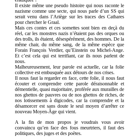
Il existe même une pseudo histoire qui nous raconte le
nazisme comme une secte, qui nous parle d’un SS qui
serait venu dans l’Ariège sur les traces des Cathares
pour chercher le Graal.
Mais ces contes et ces sornettes sont bien en deçà du
réel, car les monstres nazis n’étaient pas des orques ou
des trolls, ils étaient, désespérément, des hommes. De la
même chair, du même sang, de la même espèce que
Forain François Verdier, qu’Einstein ou Michel-Ange.
Et c’est cela qui est terrifiant, car ils nous parlent de
nous.
Malheureusement, leur parole est actuelle, car la folie
collective est embusquée aux détours de nos crises.
Il nous faut la regarder en face, cette folie, il nous faut
écouter et comprendre cette parole déraisonnable et
démentielle, quasi majoritaire, proférée aux murailles de
nos ghettos de pauvres ou de nos ghettos de riches, de
nos lotissements à digicodes, car la comprendre et la
désamorcer est sans doute le seul moyen d’arrêter ce
nouveau Moyen-Âge qui vient.
A la fin de mon propos je voudrais vous avoir
convaincu qu’en face des fous meurtriers, il faut des
politiques, des juges et des poètes.