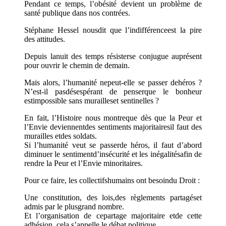
Pendant ce temps, l’obésité devient un problème de
santé publique dans nos contrées.
Stéphane Hessel nousdit que l’indifférenceest la pire
des attitudes.
Depuis lanuit des temps résisterse conjugue auprésent
pour ouvrir le chemin de demain.
Mais alors, l’humanité nepeut-elle se passer dehéros ?
N’est-il pasdésespérant de penserque le bonheur
estimpossible sans murailleset sentinelles ?
En fait, l’Histoire nous montreque dès que la Peur et
l’Envie deviennentdes sentiments majoritairesil faut des
murailles etdes soldats.
Si l’humanité veut se passerde héros, il faut d’abord
diminuer le sentimentd’insécurité et les inégalitésafin de
rendre la Peur et l’Envie minoritaires.
Pour ce faire, les collectifshumains ont besoindu Droit :
Une constitution, des lois,des règlements partagéset
admis par le plusgrand nombre.
Et l’organisation de cepartage majoritaire etde cette
adhésion, cela s’appelle le débat politique.