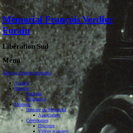
Mémorial François Verdier
Forain
Libération Sud
Menu
Aller au contenu principal
Accueil
Histoire
Portraits
Résistance
Mémoire
Histoire du Mémorial
Association
Cérémonies
Discours
Vidéos scolaires