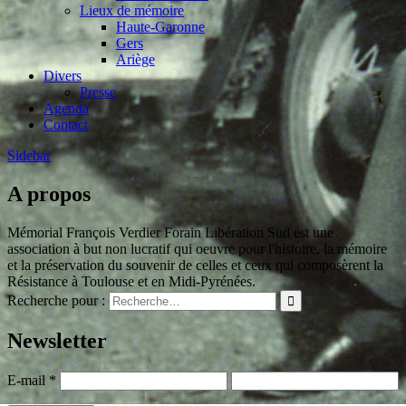
Lieux de mémoire
Haute-Garonne
Gers
Ariège
Divers
Presse
Agenda
Contact
Sidebar
A propos
Mémorial François Verdier Forain Libération Sud est une
association à but non lucratif qui oeuvre pour l'histoire, la mémoire
et la préservation du souvenir de celles et ceux qui composèrent la
Résistance à Toulouse et en Midi-Pyrénées.
Recherche pour :
Newsletter
E-mail
*