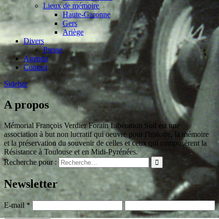
Lieux de mémoire
Haute-Garonne
Gers
Ariège
Divers
Presse
Agenda
Contact
Sidebar
A propos
Mémorial François Verdier Forain Libération Sud est une
association à but non lucratif qui oeuvre pour l'histoire, la mémoire
et la préservation du souvenir de celles et ceux qui composèrent la
Résistance à Toulouse et en Midi-Pyrénées.
Recherche pour :
Newsletter
E-mail
*