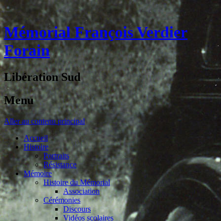
Mémorial François Verdier
Forain
Libération Sud
Menu
Aller au contenu principal
Accueil
Histoire
Portraits
Résistance
Mémoire
Histoire du Mémorial
Association
Cérémonies
Discours
Vidéos scolaires