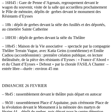
– 16H45 : Gare de Penne d’Agenais, regroupement devant le
wagon du souvenir, visite de la salle qui accueillera prochainement
le Pôle de mémoire, dépôts de gerbes devant le monument des
Résistants d’Eysses
– 18h : dépôt de gerbes devant la stèle des fusillés et des déportés,
au cimetière Sainte Catherine
– 18H30 : dépôt de gerbes devant la stèle du Théâtre
– 18h45 : Maison de la Vie associative – spectacle par la compagnie
Théâtre Terrain Vague, avec Katia Geins (comédienne) et Emilie
Cadiou (accordéonniste) : première création publique, en lecture
théâtralisée, de la pièce des résistants d’Eysses : « France d’Abord »
et du Chant d’Eysses « Debout » par la chorale FASILA Chanter –
entrée libre—durée : environ 45 mn
DIMANCHE 26 FEVRIER
– 9h45 : rassemblement devant le théâtre puis départ en autocar
– 9h50 : rassemblement Place d’Aquitaine, puis cérémonie Place de
la révolution devant le Monument à la mémoire des martyrs de
février 44—dépôt de gerbes, puis départ pour le centre détention