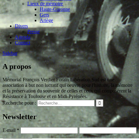
Lieux de mémoire
Haute-Garonne
Gers
Ariège
Divers
Presse
Agenda
Contact
Sidebar
A propos
Mémorial François Verdier Forain Libération Sud est une
association à but non lucratif qui oeuvre pour l'histoire, la mémoire
et la préservation du souvenir de celles et ceux qui composèrent la
Résistance à Toulouse et en Midi-Pyrénées.
Recherche pour :
Newsletter
E-mail
*