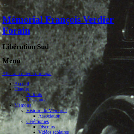
Mémorial François Verdier
Forain
Libération Sud
Menu
Aller au contenu principal
Accueil
Histoire
Portraits
Résistance
Mémoire
Histoire du Mémorial
Association
Cérémonies
Discours
Vidéos scolaires