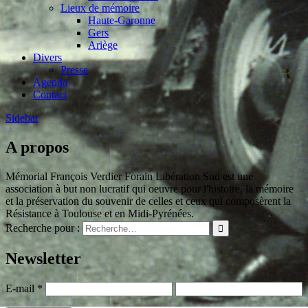
Lieux de mémoire
Haute-Garonne
Gers
Ariège
Divers
Presse
Agenda
Contact
Sidebar
A propos
Mémorial François Verdier Forain Libération Sud est une
association à but non lucratif qui oeuvre pour l'histoire, la mémoire
et la préservation du souvenir de celles et ceux qui composèrent la
Résistance à Toulouse et en Midi-Pyrénées.
Recherche pour :
Newsletter
E-mail
*