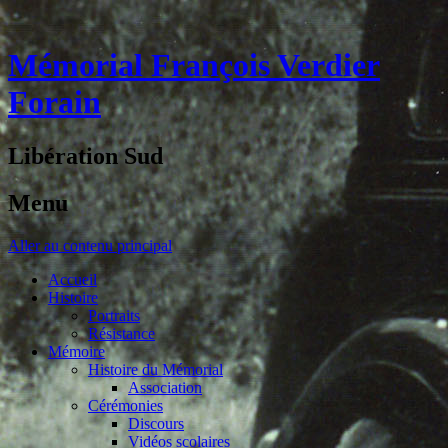
Mémorial François Verdier
Forain
Libération Sud
Menu
Aller au contenu principal
Accueil
Histoire
Portraits
Résistance
Mémoire
Histoire du Mémorial
Association
Cérémonies
Discours
Vidéos scolaires