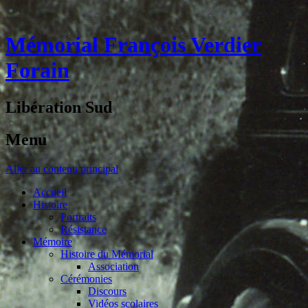
Mémorial François Verdier
Forain
Libération Sud
Menu
Aller au contenu principal
Accueil
Histoire
Portraits
Résistance
Mémoire
Histoire du Mémorial
Association
Cérémonies
Discours
Vidéos scolaires