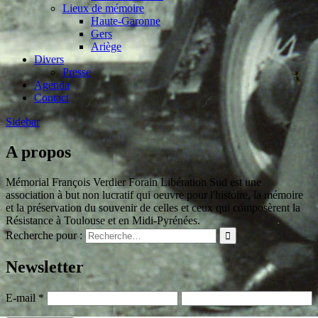
Lieux de mémoire
Haute-Garonne
Gers
Ariège
Divers
Presse
Agenda
Contact
Sidebar
A propos
Mémorial François Verdier Forain Libération Sud est une
association à but non lucratif qui oeuvre pour l'histoire, la mémoire
et la préservation du souvenir de celles et ceux qui composèrent la
Résistance à Toulouse et en Midi-Pyrénées.
Recherche pour :
Newsletter
E-mail
*