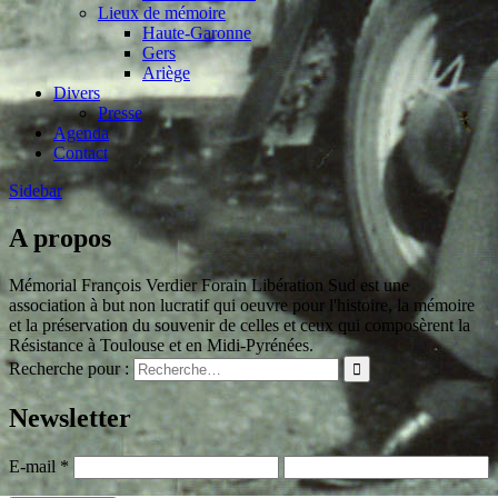
Lieux de mémoire
Haute-Garonne
Gers
Ariège
Divers
Presse
Agenda
Contact
Sidebar
A propos
Mémorial François Verdier Forain Libération Sud est une
association à but non lucratif qui oeuvre pour l'histoire, la mémoire
et la préservation du souvenir de celles et ceux qui composèrent la
Résistance à Toulouse et en Midi-Pyrénées.
Recherche pour :
Newsletter
E-mail
*