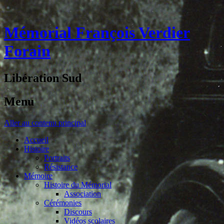
Mémorial François Verdier
Forain
Libération Sud
Menu
Aller au contenu principal
Accueil
Histoire
Portraits
Résistance
Mémoire
Histoire du Mémorial
Association
Cérémonies
Discours
Vidéos scolaires