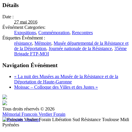
Détails
Date :
27 mai 2016
Événément Categories:
Expositions
,
Commémoration
,
Rencontres
Étiquettes Événément :
résistance
,
Mémoire
,
Musée départemental de la Résistance et
de la Déportation
,
Journée nationale de la Résistance
,
35ème
Brigade FTP-MOI
Navigation Événément
«
La nuit des Musées au Musée de la Résistance et de la
Déportation de Haute-Garonne
Moissac – Colloque des Villes et des Justes
»
Tous droits réservés © 2026
Mémorial François Verdier Forain
Webdesign : Awerpi