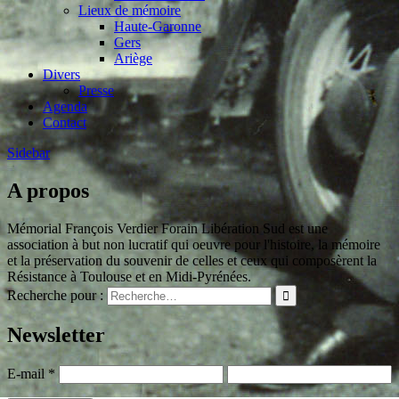
Lieux de mémoire
Haute-Garonne
Gers
Ariège
Divers
Presse
Agenda
Contact
Sidebar
A propos
Mémorial François Verdier Forain Libération Sud est une
association à but non lucratif qui oeuvre pour l'histoire, la mémoire
et la préservation du souvenir de celles et ceux qui composèrent la
Résistance à Toulouse et en Midi-Pyrénées.
Recherche pour :
Newsletter
E-mail
*