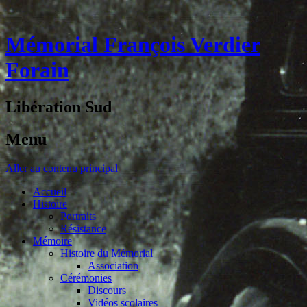
Mémorial François Verdier
Forain
Libération Sud
Menu
Aller au contenu principal
Accueil
Histoire
Portraits
Résistance
Mémoire
Histoire du Mémorial
Association
Cérémonies
Discours
Vidéos scolaires