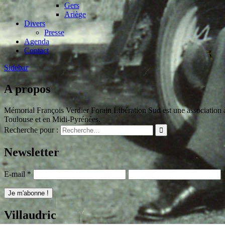
Gers
Ariège
Divers
Presse
Agenda
Contact
Sidebar
A propos
Mémorial François Verdier Forain Libération Sud est une association à 
Toulouse et en Midi-Pyrénées.
Recherche pour :
Newsletter
E-mail
*
Villaudric