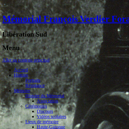
Mémorial François Verdier For
Libération Sud
Menu
Aller au contenu principal
Accueil
Histoire
Portraits
Résistance
Mémoire
Histoire du Mémorial
Association
Cérémonies
Discours
Vidéos scolaires
Lieux de mémoire
Haute-Garonne