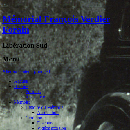
Mémorial François Verdier
Forain
Libération Sud
Menu
Aller au contenu principal
Accueil
Histoire
Portraits
Résistance
Mémoire
Histoire du Mémorial
Association
Cérémonies
Discours
Vidéos scolaires