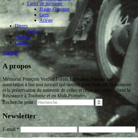
Lieux de mémoire
Haute-Garonne
Gers
Ariège
Divers
Presse
Agenda
Contact
Sidebar
A propos
Mémorial François Verdier Forain Libération Sud est une
association à but non lucratif qui oeuvre pour l'histoire, la mémoire
et la préservation du souvenir de celles et ceux qui composèrent la
Résistance à Toulouse et en Midi-Pyrénées.
Recherche pour :
Newsletter
E-mail
*