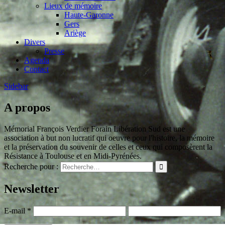
Lieux de mémoire
Haute-Garonne
Gers
Ariège
Divers
Presse
Agenda
Contact
Sidebar
A propos
Mémorial François Verdier Forain Libération Sud est une
association à but non lucratif qui oeuvre pour l'histoire, la mémoire
et la préservation du souvenir de celles et ceux qui composèrent la
Résistance à Toulouse et en Midi-Pyrénées.
Recherche pour :
Newsletter
E-mail
*