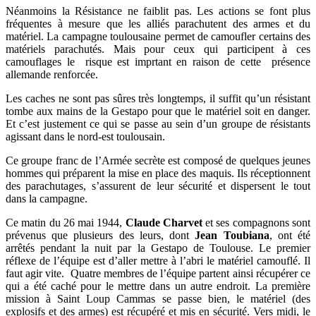
Néanmoins la Résistance ne faiblit pas. Les actions se font plus
fréquentes à mesure que les alliés parachutent des armes et du
matériel. La campagne toulousaine permet de camoufler certains des
matériels parachutés. Mais pour ceux qui participent à ces
camouflages le risque est imprtant en raison de cette présence
allemande renforcée.
Les caches ne sont pas sûres très longtemps, il suffit qu’un résistant
tombe aux mains de la Gestapo pour que le matériel soit en danger.
Et c’est justement ce qui se passe au sein d’un groupe de résistants
agissant dans le nord-est toulousain.
Ce groupe franc de l’Armée secrète est composé de quelques jeunes
hommes qui préparent la mise en place des maquis. Ils réceptionnent
des parachutages, s’assurent de leur sécurité et dispersent le tout
dans la campagne.
Ce matin du 26 mai 1944,
Claude Charvet
et ses compagnons sont
prévenus que plusieurs des leurs, dont
Jean Toubiana
, ont été
arrêtés pendant la nuit par la Gestapo de Toulouse. Le premier
réflexe de l’équipe est d’aller mettre à l’abri le matériel camouflé. Il
faut agir vite. Quatre membres de l’équipe partent ainsi récupérer ce
qui a été caché pour le mettre dans un autre endroit. La première
mission à Saint Loup Cammas se passe bien, le matériel (des
explosifs et des armes) est récupéré et mis en sécurité. Vers midi, le