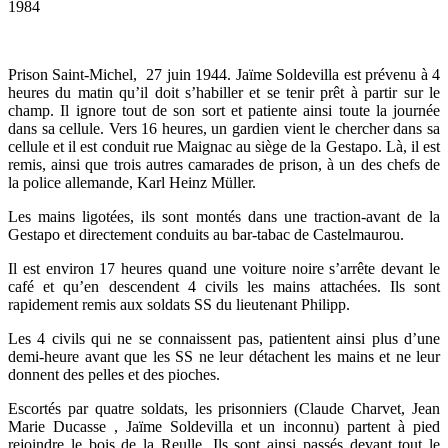
1984
Prison Saint-Michel, 27 juin 1944. Jaïme Soldevilla est prévenu à 4
heures du matin qu’il doit s’habiller et se tenir prêt à partir sur le
champ. Il ignore tout de son sort et patiente ainsi toute la journée
dans sa cellule. Vers 16 heures, un gardien vient le chercher dans sa
cellule et il est conduit rue Maignac au siège de la Gestapo. Là, il est
remis, ainsi que trois autres camarades de prison, à un des chefs de
la police allemande, Karl Heinz Müller.
Les mains ligotées, ils sont montés dans une traction-avant de la
Gestapo et directement conduits au bar-tabac de Castelmaurou.
Il est environ 17 heures quand une voiture noire s’arrête devant le
café et qu’en descendent 4 civils les mains attachées. Ils sont
rapidement remis aux soldats SS du lieutenant Philipp.
Les 4 civils qui ne se connaissent pas, patientent ainsi plus d’une
demi-heure avant que les SS ne leur détachent les mains et ne leur
donnent des pelles et des pioches.
Escortés par quatre soldats, les prisonniers (Claude Charvet, Jean
Marie Ducasse , Jaïme Soldevilla et un inconnu) partent à pied
rejoindre le bois de la Reulle. Ils sont ainsi passés devant tout le