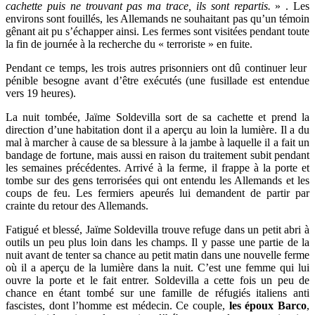
cachette puis ne trouvant pas ma trace, ils sont repartis.
» . Les
environs sont fouillés, les Allemands ne souhaitant pas qu’un témoin
gênant ait pu s’échapper ainsi. Les fermes sont visitées pendant toute
la fin de journée à la recherche du « terroriste » en fuite.
Pendant ce temps, les trois autres prisonniers ont dû continuer leur
pénible besogne avant d’être exécutés (une fusillade est entendue
vers 19 heures).
La nuit tombée, Jaïme Soldevilla sort de sa cachette et prend la
direction d’une habitation dont il a aperçu au loin la lumière. Il a du
mal à marcher à cause de sa blessure à la jambe à laquelle il a fait un
bandage de fortune, mais aussi en raison du traitement subit pendant
les semaines précédentes. Arrivé à la ferme, il frappe à la porte et
tombe sur des gens terrorisées qui ont entendu les Allemands et les
coups de feu. Les fermiers apeurés lui demandent de partir par
crainte du retour des Allemands.
Fatigué et blessé, Jaïme Soldevilla trouve refuge dans un petit abri à
outils un peu plus loin dans les champs. Il y passe une partie de la
nuit avant de tenter sa chance au petit matin dans une nouvelle ferme
où il a aperçu de la lumière dans la nuit. C’est une femme qui lui
ouvre la porte et le fait entrer. Soldevilla a cette fois un peu de
chance en étant tombé sur une famille de réfugiés italiens anti
fascistes, dont l’homme est médecin. Ce couple,
les époux Barco
,