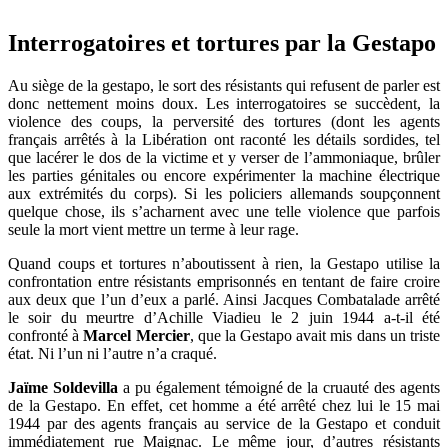
Interrogatoires et tortures par la Gestapo
Au siège de la gestapo, le sort des résistants qui refusent de parler est
donc nettement moins doux. Les interrogatoires se succèdent, la
violence des coups, la perversité des tortures (dont les agents
français arrêtés à la Libération ont raconté les détails sordides, tel
que lacérer le dos de la victime et y verser de l’ammoniaque, brûler
les parties génitales ou encore expérimenter la machine électrique
aux extrémités du corps). Si les policiers allemands soupçonnent
quelque chose, ils s’acharnent avec une telle violence que parfois
seule la mort vient mettre un terme à leur rage.
Quand coups et tortures n’aboutissent à rien, la Gestapo utilise la
confrontation entre résistants emprisonnés en tentant de faire croire
aux deux que l’un d’eux a parlé. Ainsi Jacques Combatalade arrêté
le soir du meurtre d’Achille Viadieu le 2 juin 1944 a-t-il été
confronté à
Marcel Mercier
, que la Gestapo avait mis dans un triste
état. Ni l’un ni l’autre n’a craqué.
Jaïme Soldevilla
a pu également témoigné de la cruauté des agents
de la Gestapo. En effet, cet homme a été arrêté chez lui le 15 mai
1944 par des agents français au service de la Gestapo et conduit
immédiatement rue Maignac. Le même jour, d’autres résistants