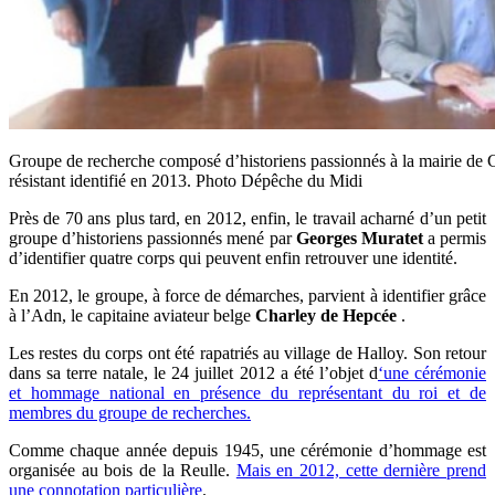
Groupe de recherche composé d’historiens passionnés à la mairie de Cas
résistant identifié en 2013. Photo Dépêche du Midi
Près de 70 ans plus tard, en 2012, enfin, le travail acharné d’un petit
groupe d’historiens passionnés mené par
Georges Muratet
a permis
d’identifier quatre corps qui peuvent enfin retrouver une identité.
En 2012, le groupe, à force de démarches, parvient à identifier grâce
à l’Adn, le capitaine aviateur belge
Charley de Hepcée
.
Les restes du corps ont été rapatriés au village de Halloy. Son retour
dans sa terre natale, le 24 juillet 2012 a été l’objet d
‘une cérémonie
et hommage national en présence du représentant du roi et de
membres du groupe de recherches.
Comme chaque année depuis 1945, une cérémonie d’hommage est
organisée au bois de la Reulle.
Mais en 2012, cette dernière prend
une connotation particulière
.