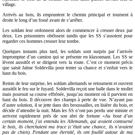
village.
Arrivés au bois, ils empruntent le chemin principal et tournent à
droite le long d’un fossé avant de s’arrêter.
Les soldats leur ordonnent alors de commencer à creuser deux par
deux. Les prisonniers obéissent tandis que les SS s’assoient pour
regarder ces hommes creuser leur tombe.
Quelques instants plus tard, les soldats sont surpris par l’arrivée
impromptue d’un camion qui se présente en klaxonnant. Les SS se
lèvent aussitôt et se dirigent vers la route. C’est ce moment précis
que saisit Jaïme Soldevilla pour tenter sa chance et s’enfuir vers le
haut du bois.
Remis de leur surprise, les soldats allemands se retournent et ouvrent
aussitôt le feu sur le fuyard. Soldevilla reçoit une balle dans le mollet
mais poursuit sa course effrénée, jusqu’au moment où il parvient en
haut du bois. Il découvre des champs à perte de vue. N’ayant pas
d’autre solution, il se jette dans des broussailles, en lisière du bois, et
décide d’attendre la nuit. Mais les SS n’ont pas perdu une minute et
arrivent rapidement près de son abri de fortune «
Au bout d’un
certain moment, j’ai entendu les Allemands, qui avaient contourné
le bois, ils cherchaient ma trace (c’était une chance, ils n’avaient
pas de chien). Pendant une éternité, ils ont fouillé autour de ma