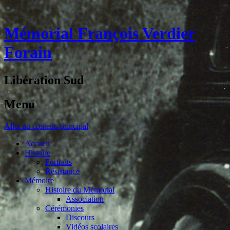
Mémorial François Verdier
Forain
Libération Sud
Menu
Aller au contenu principal
Accueil
Histoire
Portraits
Résistance
Mémoire
Histoire du Mémorial
Association
Cérémonies
Discours
Vidéos scolaires