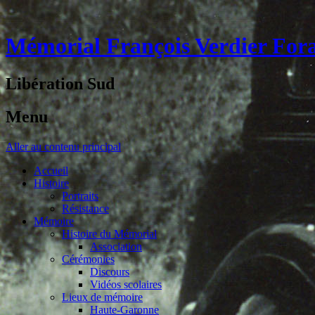
Mémorial François Verdier For
Libération Sud
Menu
Aller au contenu principal
Accueil
Histoire
Portraits
Résistance
Mémoire
Histoire du Mémorial
Association
Cérémonies
Discours
Vidéos scolaires
Lieux de mémoire
Haute-Garonne