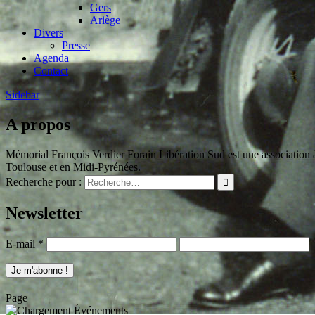
Gers
Ariège
Divers
Presse
Agenda
Contact
Sidebar
A propos
Mémorial François Verdier Forain Libération Sud est une association à 
Toulouse et en Midi-Pyrénées.
Recherche pour :
Newsletter
E-mail
*
Page