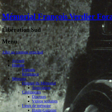
Mémorial François Verdier For
Libération Sud
Menu
Aller au contenu principal
Accueil
Histoire
Portraits
Résistance
Mémoire
Histoire du Mémorial
Association
Cérémonies
Discours
Vidéos scolaires
Lieux de mémoire
Haute-Garonne