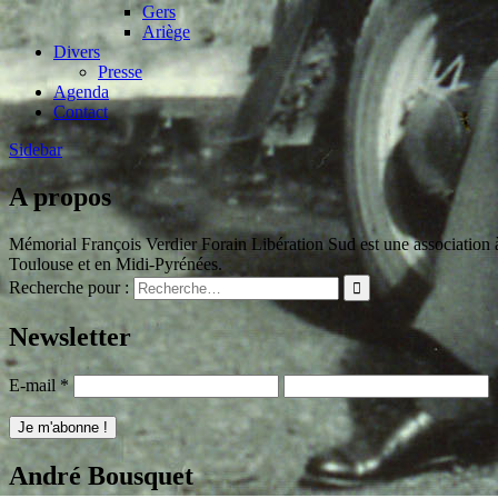
Gers
Ariège
Divers
Presse
Agenda
Contact
Sidebar
A propos
Mémorial François Verdier Forain Libération Sud est une association à 
Toulouse et en Midi-Pyrénées.
Recherche pour :
Newsletter
E-mail
*
André Bousquet