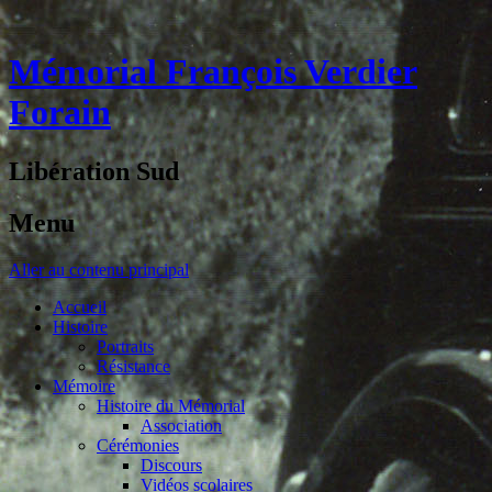
Mémorial François Verdier
Forain
Libération Sud
Menu
Aller au contenu principal
Accueil
Histoire
Portraits
Résistance
Mémoire
Histoire du Mémorial
Association
Cérémonies
Discours
Vidéos scolaires