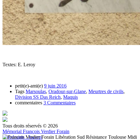
Textes: E. Leroy
petit(e)-ami(e)
9 juin 2016
Tags
Marsoulas
,
Oradour-sur-Glane
,
Meurtres de civils
,
Division SS Das Reich
,
Maquis
commentaires
3 Commentaires
Tous droits réservés © 2026
Mémorial François Verdier Forain
Webdesign : Awerpi