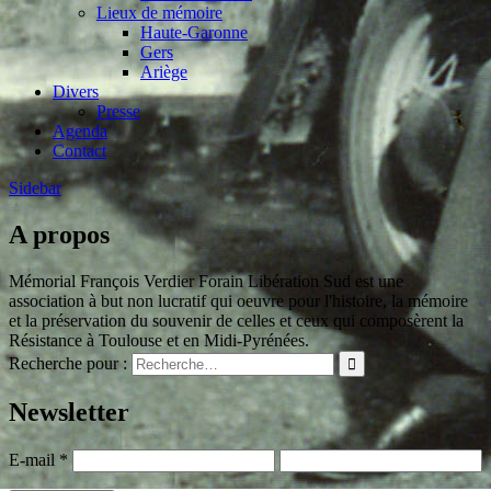
Lieux de mémoire
Haute-Garonne
Gers
Ariège
Divers
Presse
Agenda
Contact
Sidebar
A propos
Mémorial François Verdier Forain Libération Sud est une
association à but non lucratif qui oeuvre pour l'histoire, la mémoire
et la préservation du souvenir de celles et ceux qui composèrent la
Résistance à Toulouse et en Midi-Pyrénées.
Recherche pour :
Newsletter
E-mail
*