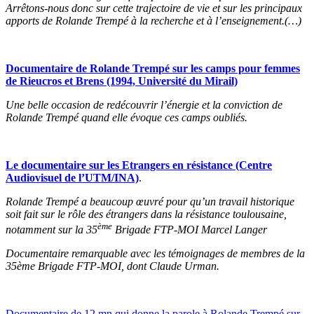
Arrêtons-nous donc sur cette trajectoire de vie et sur les principaux
apports de Rolande Trempé à la recherche et à l’enseignement.(…)
Documentaire de Rolande Trempé sur les camps pour femmes
de Rieucros et Brens (1994, Université du Mirail)
Une belle occasion de redécouvrir l’énergie et la conviction de
Rolande Trempé quand elle évoque ces camps oubliés.
Le documentaire sur les Etrangers en résistance (Centre
Audiovisuel de l’UTM/INA)
.
Rolande Trempé a beaucoup œuvré pour qu’un travail historique
soit fait sur le rôle des étrangers dans la résistance toulousaine,
ème
notamment sur la 35
Brigade FTP-MOI Marcel Langer
Documentaire remarquable avec les témoignages de membres de la
35ème Brigade FTP-MOI, dont Claude Urman.
Documentaire de 12 mn qui donne la parole à Rolande Trempé sur