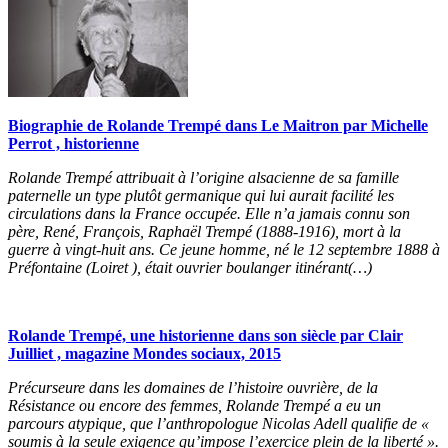
Biographie de Rolande Trempé dans Le Maitron par Michelle
Perrot , historienne
Rolande Trempé attribuait à l’origine alsacienne de sa famille
paternelle un type plutôt germanique qui lui aurait facilité les
circulations dans la France occupée. Elle n’a jamais connu son
père, René, François, Raphaël Trempé (1888-1916), mort à la
guerre à vingt-huit ans. Ce jeune homme, né le 12 septembre 1888 à
Préfontaine (Loiret ), était ouvrier boulanger itinérant(…)
Rolande Trempé, une historienne dans son siècle par Clair
Juilliet , magazine Mondes sociaux, 2015
Précurseure dans les domaines de l’histoire ouvrière, de la
Résistance ou encore des femmes, Rolande Trempé a eu un
parcours atypique, que l’anthropologue Nicolas Adell qualifie de «
soumis à la seule exigence qu’impose l’exercice plein de la liberté ».