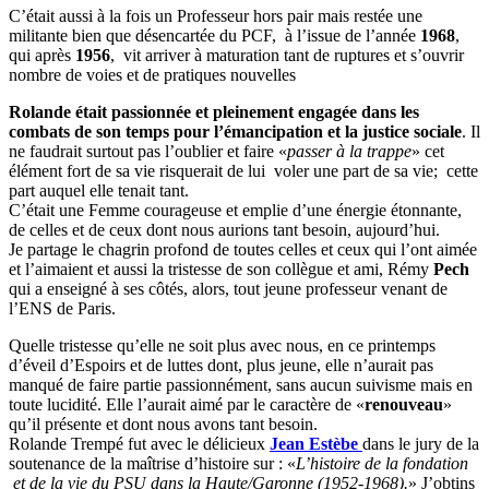
C’était aussi à la fois un Professeur hors pair mais restée une
militante bien que désencartée du PCF, à l’issue de l’année
1968
,
qui après
1956
, vit arriver à maturation tant de ruptures et s’ouvrir
nombre de voies et de pratiques nouvelles
Rolande était passionnée et pleinement engagée dans les
combats de son temps pour l’émancipation et la justice sociale
. Il
ne faudrait surtout pas l’oublier et faire «
passer à la trappe
» cet
élément fort de sa vie risquerait de lui voler une part de sa vie; cette
part auquel elle tenait tant.
C’était une Femme courageuse et emplie d’une énergie étonnante,
de celles et de ceux dont nous aurions tant besoin, aujourd’hui.
Je partage le chagrin profond de toutes celles et ceux qui l’ont aimée
et l’aimaient et aussi la tristesse de son collègue et ami, Rémy
Pech
qui a enseigné à ses côtés, alors, tout jeune professeur venant de
l’ENS de Paris.
Quelle tristesse qu’elle ne soit plus avec nous, en ce printemps
d’éveil d’Espoirs et de luttes dont, plus jeune, elle n’aurait pas
manqué de faire partie passionnément, sans aucun suivisme mais en
toute lucidité. Elle l’aurait aimé par le caractère de «
renouveau
»
qu’il présente et dont nous avons tant besoin.
Rolande Trempé fut avec le délicieux
Jean
Estèbe
dans le jury de la
soutenance de la maîtrise d’histoire sur : «
L’histoire de la fondation
et de la vie du PSU dans la Haute/Garonne (1952-1968).
» J’obtins