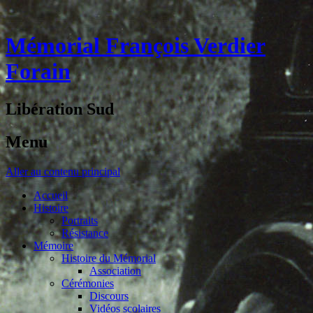
Mémorial François Verdier
Forain
Libération Sud
Menu
Aller au contenu principal
Accueil
Histoire
Portraits
Résistance
Mémoire
Histoire du Mémorial
Association
Cérémonies
Discours
Vidéos scolaires