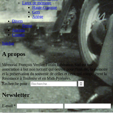
Lieux de mémoire
Haute-Garonne
Gers
Ariège
Divers
Presse
Agenda
Contact
Sidebar
A propos
Mémorial François Verdier Forain Libération Sud est une
association à but non lucratif qui oeuvre pour l'histoire, la mémoire
et la préservation du souvenir de celles et ceux qui composèrent la
Résistance à Toulouse et en Midi-Pyrénées.
Recherche pour :
Newsletter
E-mail
*