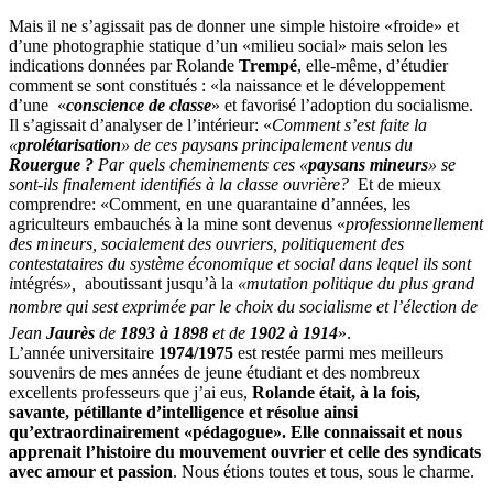
Mais il ne s’agissait pas de donner une simple histoire «froide» et
d’une photographie statique d’un «milieu social» mais selon les
indications données par Rolande
Trempé
, elle-même, d’étudier
comment se sont constitués : «la naissance et le développement
d’une «
conscience de classe
» et favorisé l’adoption du socialisme.
Il s’agissait d’analyser de l’intérieur: «
Comment s’est faite la
«
prolétarisation
» de ces paysans principalement venus du
Rouergue ?
Par quels cheminements ces «
paysans mineurs
» se
sont-ils finalement identifiés à la classe ouvrière?
Et de mieux
comprendre: «Comment, en une quarantaine d’années, les
agriculteurs embauchés à la mine sont devenus «
professionnellement
des mineurs, socialement des ouvriers, politiquement des
contestataires du système économique et social dans lequel ils sont
i
ntégrés
»,
aboutissant jusqu’à la
«mutation politique du plus grand
nombre qui sest exprimée par le choix du socialisme et l’élection de
Jean
Jaurès
de
1893 à 1898
et de
1902 à 1914
».
L’année universitaire
1974/1975
est restée parmi mes meilleurs
souvenirs de mes années de jeune étudiant et des nombreux
excellents professeurs que j’ai eus,
Rolande
était, à la fois,
savante, pétillante d’intelligence et résolue ainsi
qu’extraordinairement «pédagogue». Elle connaissait et nous
apprenait l’histoire du mouvement ouvrier et celle des syndicats
avec amour et passion
. Nous étions toutes et tous, sous le charme.