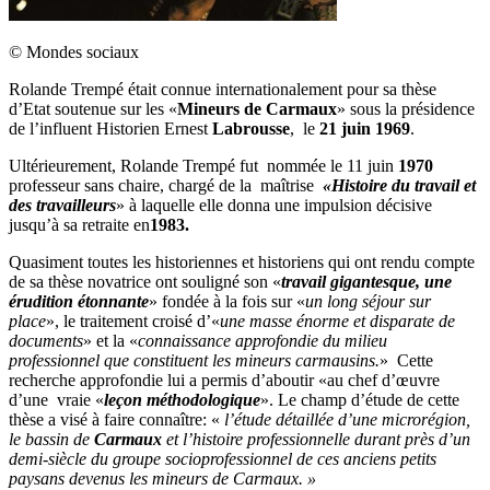
© Mondes sociaux
Rolande Trempé était connue internationalement pour sa thèse
d’Etat soutenue sur les «
Mineurs de Carmaux
» sous la présidence
de l’influent Historien Ernest
Labrousse
, le
21 juin 1969
.
Ultérieurement, Rolande Trempé fut nommée le 11 juin
1970
professeur sans chaire, chargé de la maîtrise
«Histoire du travail et
des travailleurs
» à laquelle elle donna une impulsion décisive
jusqu’à sa retraite en
1983.
Quasiment toutes les historiennes et historiens qui ont rendu compte
de sa thèse novatrice ont souligné son «
travail gigantesque, une
érudition étonnante
» fondée à la fois sur «
un long séjour sur
place
», le traitement croisé d’«
une masse énorme et disparate de
documents
» et la «
connaissance approfondie du milieu
professionnel que constituent les mineurs carmausins.
» Cette
recherche approfondie lui a permis d’aboutir «au chef d’œuvre
d’une vraie «
leçon méthodologique
». Le champ d’étude de cette
thèse a visé à faire connaître: «
l’étude détaillée d’une microrégion,
le bassin de
Carmaux
et l’histoire professionnelle durant près d’un
demi-siècle du groupe socioprofessionnel de ces anciens petits
paysans devenus les mineurs de Carmaux. »