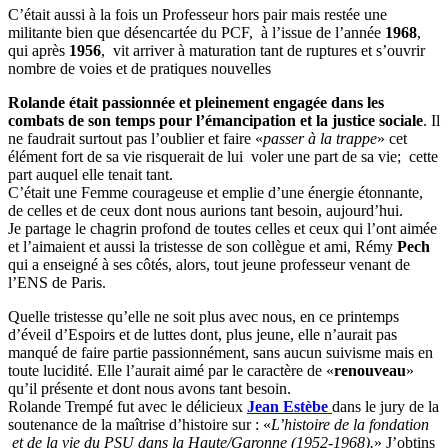
C’était aussi à la fois un Professeur hors pair mais restée une
militante bien que désencartée du PCF, à l’issue de l’année
1968
,
qui après
1956
, vit arriver à maturation tant de ruptures et s’ouvrir
nombre de voies et de pratiques nouvelles
Rolande était passionnée et pleinement engagée dans les
combats de son temps pour l’émancipation et la justice sociale
. Il
ne faudrait surtout pas l’oublier et faire «
passer à la trappe
» cet
élément fort de sa vie risquerait de lui voler une part de sa vie; cette
part auquel elle tenait tant.
C’était une Femme courageuse et emplie d’une énergie étonnante,
de celles et de ceux dont nous aurions tant besoin, aujourd’hui.
Je partage le chagrin profond de toutes celles et ceux qui l’ont aimée
et l’aimaient et aussi la tristesse de son collègue et ami, Rémy
Pech
qui a enseigné à ses côtés, alors, tout jeune professeur venant de
l’ENS de Paris.
Quelle tristesse qu’elle ne soit plus avec nous, en ce printemps
d’éveil d’Espoirs et de luttes dont, plus jeune, elle n’aurait pas
manqué de faire partie passionnément, sans aucun suivisme mais en
toute lucidité. Elle l’aurait aimé par le caractère de «
renouveau
»
qu’il présente et dont nous avons tant besoin.
Rolande Trempé fut avec le délicieux
Jean
Estèbe
dans le jury de la
soutenance de la maîtrise d’histoire sur : «
L’histoire de la fondation
et de la vie du PSU dans la Haute/Garonne (1952-1968).
» J’obtins