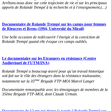
Arrêtons-nous donc sur cette trajectoire de vie et sur les principaux
apports de Rolande Trempé à la recherche et à l’enseignement.(…)
Documentaire de Rolande Trempé sur les camps pour femmes
de Rieucros et Brens (1994, Université du Mirail)
Une belle occasion de redécouvrir l’énergie et la conviction de
Rolande Trempé quand elle évoque ces camps oubliés.
Le documentaire sur les Etrangers en résistance (Centre
Audiovisuel de l’UTM/INA)
.
Rolande Trempé a beaucoup œuvré pour qu’un travail historique
soit fait sur le rôle des étrangers dans la résistance toulousaine,
ème
notamment sur la 35
Brigade FTP-MOI Marcel Langer
Documentaire remarquable avec les témoignages de membres de la
35ème Brigade FTP-MOI, dont Claude Urman.
Documentaire de 12 mn qui donne la parole à Rolande Trempé sur