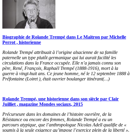
Biographie de Rolande Trempé dans Le Maitron par Michelle
Perrot , historienne
Rolande Trempé attribuait à l’origine alsacienne de sa famille
paternelle un type plutôt germanique qui lui aurait facilité les
circulations dans la France occupée. Elle n’a jamais connu son
père, René, François, Raphaël Trempé (1888-1916), mort à la
guerre à vingt-huit ans. Ce jeune homme, né le 12 septembre 1888 à
Préfontaine (Loiret ), était ouvrier boulanger itinérant(…)
Rolande Trempé, une historienne dans son siècle par Clair
Juilliet , magazine Mondes sociaux, 2015
Précurseure dans les domaines de l’histoire ouvrière, de la
Résistance ou encore des femmes, Rolande Trempé a eu un
parcours atypique, que l’anthropologue Nicolas Adell qualifie de «
soumis à la seule exigence qu’impose l’exercice plein de la liberté ».