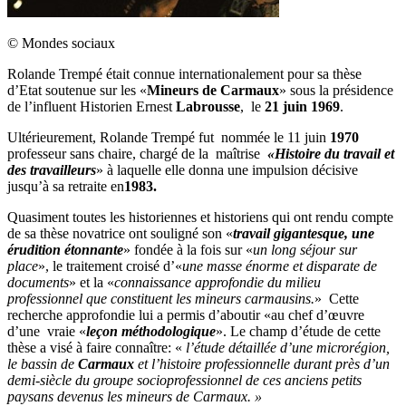
© Mondes sociaux
Rolande Trempé était connue internationalement pour sa thèse
d’Etat soutenue sur les «
Mineurs de Carmaux
» sous la présidence
de l’influent Historien Ernest
Labrousse
, le
21 juin 1969
.
Ultérieurement, Rolande Trempé fut nommée le 11 juin
1970
professeur sans chaire, chargé de la maîtrise
«Histoire du travail et
des travailleurs
» à laquelle elle donna une impulsion décisive
jusqu’à sa retraite en
1983.
Quasiment toutes les historiennes et historiens qui ont rendu compte
de sa thèse novatrice ont souligné son «
travail gigantesque, une
érudition étonnante
» fondée à la fois sur «
un long séjour sur
place
», le traitement croisé d’«
une masse énorme et disparate de
documents
» et la «
connaissance approfondie du milieu
professionnel que constituent les mineurs carmausins.
» Cette
recherche approfondie lui a permis d’aboutir «au chef d’œuvre
d’une vraie «
leçon méthodologique
». Le champ d’étude de cette
thèse a visé à faire connaître: «
l’étude détaillée d’une microrégion,
le bassin de
Carmaux
et l’histoire professionnelle durant près d’un
demi-siècle du groupe socioprofessionnel de ces anciens petits
paysans devenus les mineurs de Carmaux. »