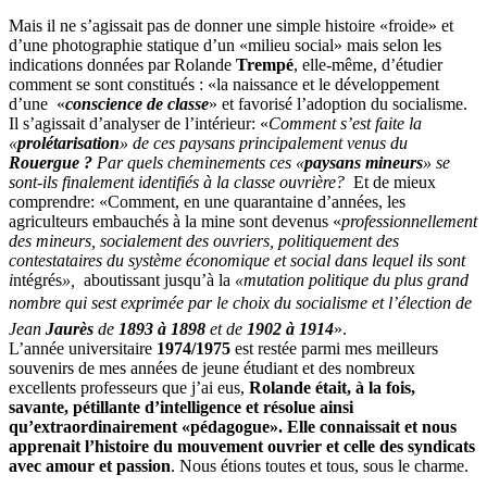
Mais il ne s’agissait pas de donner une simple histoire «froide» et
d’une photographie statique d’un «milieu social» mais selon les
indications données par Rolande
Trempé
, elle-même, d’étudier
comment se sont constitués : «la naissance et le développement
d’une «
conscience de classe
» et favorisé l’adoption du socialisme.
Il s’agissait d’analyser de l’intérieur: «
Comment s’est faite la
«
prolétarisation
» de ces paysans principalement venus du
Rouergue ?
Par quels cheminements ces «
paysans mineurs
» se
sont-ils finalement identifiés à la classe ouvrière?
Et de mieux
comprendre: «Comment, en une quarantaine d’années, les
agriculteurs embauchés à la mine sont devenus «
professionnellement
des mineurs, socialement des ouvriers, politiquement des
contestataires du système économique et social dans lequel ils sont
i
ntégrés
»,
aboutissant jusqu’à la
«mutation politique du plus grand
nombre qui sest exprimée par le choix du socialisme et l’élection de
Jean
Jaurès
de
1893 à 1898
et de
1902 à 1914
».
L’année universitaire
1974/1975
est restée parmi mes meilleurs
souvenirs de mes années de jeune étudiant et des nombreux
excellents professeurs que j’ai eus,
Rolande
était, à la fois,
savante, pétillante d’intelligence et résolue ainsi
qu’extraordinairement «pédagogue». Elle connaissait et nous
apprenait l’histoire du mouvement ouvrier et celle des syndicats
avec amour et passion
. Nous étions toutes et tous, sous le charme.