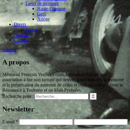
Lieux de mémoire
Haute-Garonne
Gers
Ariège
Divers
Presse
Agenda
Contact
Sidebar
A propos
Mémorial François Verdier Forain Libération Sud est une
association à but non lucratif qui oeuvre pour l'histoire, la mémoire
et la préservation du souvenir de celles et ceux qui composèrent la
Résistance à Toulouse et en Midi-Pyrénées.
Recherche pour :
Newsletter
E-mail
*