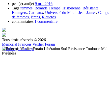
petit(e)-ami(e)
9 mai 2016
Tags
femmes
,
Rolande Trempé
,
Historienne
,
Résistante
,
Etrangers
,
Carmaux
,
Université du Mirail
,
Jean Jaurès
,
Camps
de femmes
,
Brens
,
Rieucros
commentaires
1 commentaire
Tous droits réservés © 2026
Mémorial François Verdier Forain
Webdesign : Awerpi