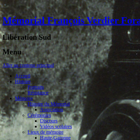
Mémorial François Verdier For
Libération Sud
Menu
Aller au contenu principal
Accueil
Histoire
Portraits
Résistance
Mémoire
Histoire du Mémorial
Association
Cérémonies
Discours
Vidéos scolaires
Lieux de mémoire
Haute-Garonne