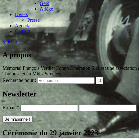
Gers
Ariège
Divers
Presse
Agenda
Contact
Sidebar
A propos
Mémorial François Verdier Forain Libération Sud est une association à 
Toulouse et en Midi-Pyrénées.
Recherche pour :
Newsletter
E-mail
*
Cérémonie du 29 janvier 2023