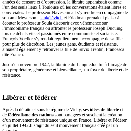
années de censure et d’oppression, la libraire apparaissait comme
l’un des seuls lieux à Toulouse où les conversations étaient libres et
conviviales. Le professeur Naves aimait s’y rendre en compagnie de
son ami Meyerson ;
Jankélévitch
et Friedman prenaient plaisir à
écouter le professeur Soula discourir avec véhémence sur
l’immobilisme français ou affronter le professeur Joseph Ducuing
lors de débats vifs et passionnés entre communiste et socialiste.
François Verdier s’y rendait régulièrement accompagné de sa fille
pour plus de discrétion. Les jeunes gens, étudiants et résistants,
aimaient également y retrouver la fille de Silvio Trentin, Francesca
dite Franca.
Jusqu’en novembre 1942, la librairie du Languedoc fut à l’image de
son propriétaire, généreuse et bienveillante, un foyer de liberté et de
résistance.
Libérer et fédérer
Après la défaite et sous le régime de Vichy,
ses idées de liberté
et
de
fédéralisme des nations
sont partagées et suscitent la création
d’un mouvement de résistance unique en France, Libérer et Fédérer,
en juillet 1942.Il s’agit du seul mouvement français créé par un
étranger.