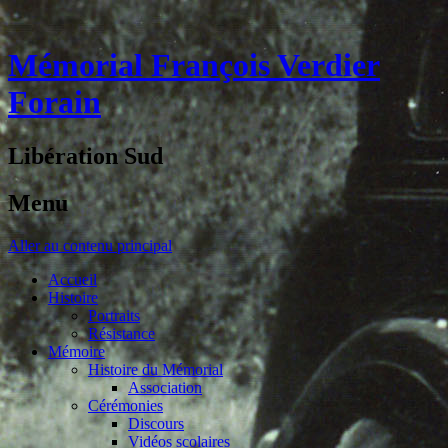
Mémorial François Verdier
Forain
Libération Sud
Menu
Aller au contenu principal
Accueil
Histoire
Portraits
Résistance
Mémoire
Histoire du Mémorial
Association
Cérémonies
Discours
Vidéos scolaires