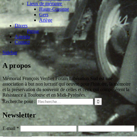
Lieux de mémoire
Haute-Garonne
Gers
Ariège
Divers
Presse
Agenda
Contact
Sidebar
A propos
Mémorial François Verdier Forain Libération Sud est une
association à but non lucratif qui oeuvre pour l'histoire, la mémoire
et la préservation du souvenir de celles et ceux qui composèrent la
Résistance à Toulouse et en Midi-Pyrénées.
Recherche pour :
Newsletter
E-mail
*