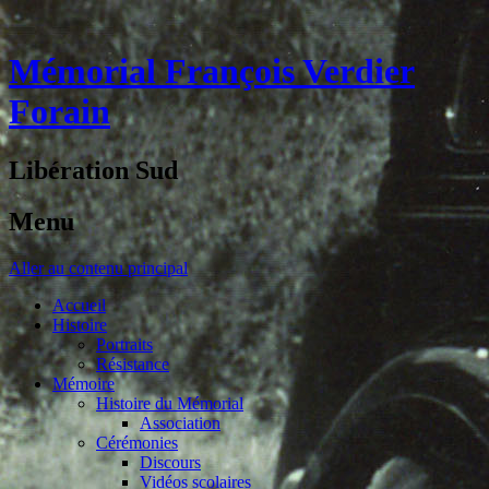
Mémorial François Verdier
Forain
Libération Sud
Menu
Aller au contenu principal
Accueil
Histoire
Portraits
Résistance
Mémoire
Histoire du Mémorial
Association
Cérémonies
Discours
Vidéos scolaires