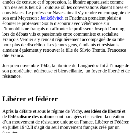
années de censure et d’oppression, la libraire apparaissait comme
l’un des seuls lieux à Toulouse où les conversations étaient libres et
conviviales. Le professeur Naves aimait s’y rendre en compagnie de
son ami Meyerson ;
Jankélévitch
et Friedman prenaient plaisir à
écouter le professeur Soula discourir avec véhémence sur
l’immobilisme français ou affronter le professeur Joseph Ducuing
lors de débats vifs et passionnés entre communiste et socialiste.
François Verdier s’y rendait régulièrement accompagné de sa fille
pour plus de discrétion. Les jeunes gens, étudiants et résistants,
aimaient également y retrouver la fille de Silvio Trentin, Francesca
dite Franca.
Jusqu’en novembre 1942, la librairie du Languedoc fut à l’image de
son propriétaire, généreuse et bienveillante, un foyer de liberté et de
résistance.
Libérer et fédérer
Après la défaite et sous le régime de Vichy,
ses idées de liberté
et
de
fédéralisme des nations
sont partagées et suscitent la création
d’un mouvement de résistance unique en France, Libérer et Fédérer,
en juillet 1942.Il s’agit du seul mouvement français créé par un
étranger.