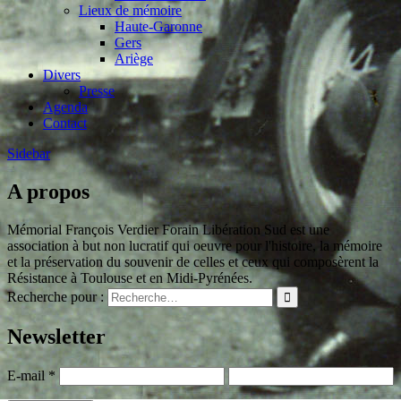
Lieux de mémoire
Haute-Garonne
Gers
Ariège
Divers
Presse
Agenda
Contact
Sidebar
A propos
Mémorial François Verdier Forain Libération Sud est une
association à but non lucratif qui oeuvre pour l'histoire, la mémoire
et la préservation du souvenir de celles et ceux qui composèrent la
Résistance à Toulouse et en Midi-Pyrénées.
Recherche pour :
Newsletter
E-mail
*