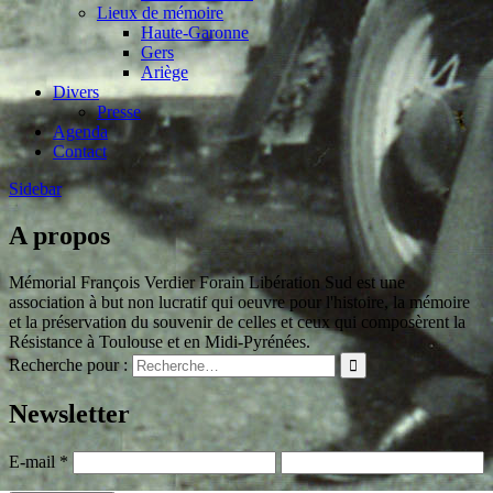
Lieux de mémoire
Haute-Garonne
Gers
Ariège
Divers
Presse
Agenda
Contact
Sidebar
A propos
Mémorial François Verdier Forain Libération Sud est une
association à but non lucratif qui oeuvre pour l'histoire, la mémoire
et la préservation du souvenir de celles et ceux qui composèrent la
Résistance à Toulouse et en Midi-Pyrénées.
Recherche pour :
Newsletter
E-mail
*