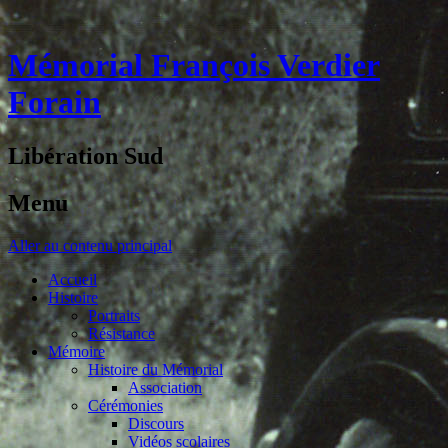
Mémorial François Verdier
Forain
Libération Sud
Menu
Aller au contenu principal
Accueil
Histoire
Portraits
Résistance
Mémoire
Histoire du Mémorial
Association
Cérémonies
Discours
Vidéos scolaires