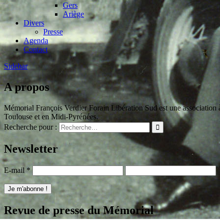
Gers
Ariège
Divers
Presse
Agenda
Contact
Sidebar
A propos
Mémorial François Verdier Forain Libération Sud est une association à 
Toulouse et en Midi-Pyrénées.
Recherche pour :
Newsletter
E-mail
*
Revue de presse du Mémorial