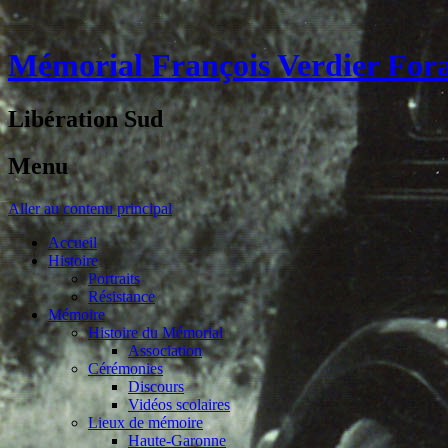
Mémorial François Verdier For
Libération Sud
Menu
Aller au contenu principal
Accueil
Histoire
Portraits
Résistance
Mémoire
Histoire du Mémorial
Association
Cérémonies
Discours
Vidéos scolaires
Lieux de mémoire
Haute-Garonne