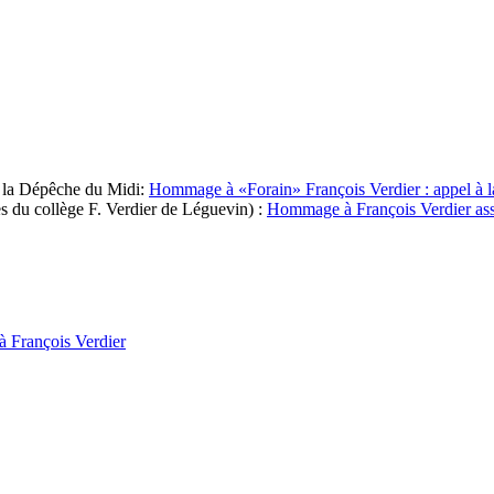
e la Dépêche du Midi:
Hommage à «Forain» François Verdier : appel à la 
es du collège F. Verdier de Léguevin) :
Hommage à François Verdier ass
à François Verdier