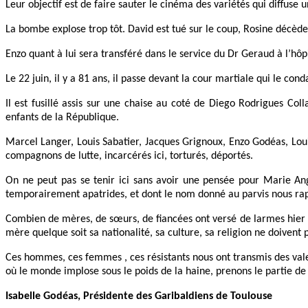
Leur objectif est de faire sauter le cinéma des variétés qui diffuse u
La bombe explose trop tôt. David est tué sur le coup, Rosine décèd
Enzo quant à lui sera transféré dans le service du Dr Geraud à l’hôpi
Le 22 juin, il y a 81 ans, il passe devant la cour martiale qui le c
Il est fusillé assis sur une chaise au coté de Diego Rodrigues Col
enfants de la République.
Marcel Langer, Louis Sabatier, Jacques Grignoux, Enzo Godéas, Lou
compagnons de lutte, incarcérés ici, torturés, déportés.
On ne peut pas se tenir ici sans avoir une pensée pour Marie Angè
temporairement apatrides, et dont le nom donné au parvis nous rapp
Combien de mères, de sœurs, de fiancées ont versé de larmes hier et
mère quelque soit sa nationalité, sa culture, sa religion ne doivent 
Ces hommes, ces femmes , ces résistants nous ont transmis des valeu
où le monde implose sous le poids de la haine, prenons le partie de la
Isabelle Godéas, Présidente des Garibaldiens de Toulouse