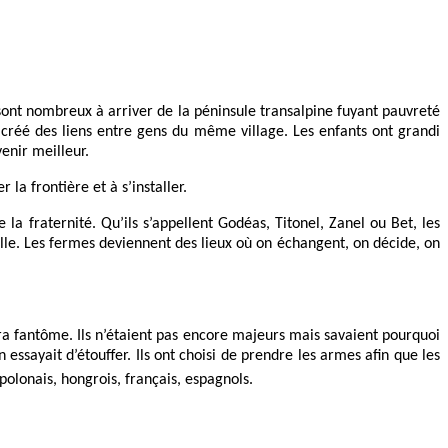
 sont nombreux à arriver de la péninsule transalpine fuyant pauvreté
t créé des liens entre gens du même village. Les enfants ont grandi
enir meilleur.
a frontière et à s’installer.
e la fraternité. Qu’ils s’appellent Godéas, Titonel, Zanel ou Bet, les
e fille. Les fermes deviennent des lieux où on échangent, on décide, on
ra fantôme. Ils n’étaient pas encore majeurs mais savaient pourquoi
 essayait d’étouffer. Ils ont choisi de prendre les armes afin que les
olonais, hongrois, français, espagnols.