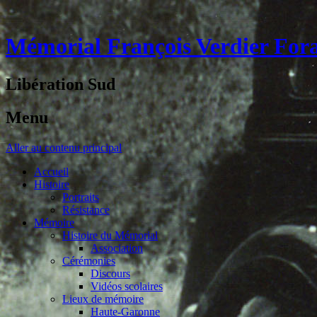
Mémorial François Verdier For
Libération Sud
Menu
Aller au contenu principal
Accueil
Histoire
Portraits
Résistance
Mémoire
Histoire du Mémorial
Association
Cérémonies
Discours
Vidéos scolaires
Lieux de mémoire
Haute-Garonne