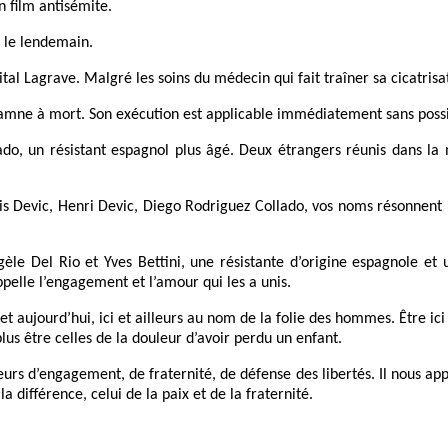
n film antisémite.
e le lendemain.
tal Lagrave. Malgré les soins du médecin qui fait traîner sa cicatrisa
ondamne à mort. Son exécution est applicable immédiatement sans possib
lado, un résistant espagnol plus âgé. Deux étrangers réunis dans la 
is Devic, Henri Devic, Diego Rodriguez Collado, vos noms résonnent i
le Del Rio et Yves Bettini, une résistante d’origine espagnole et u
elle l’engagement et l’amour qui les a unis.
 aujourd’hui, ici et ailleurs au nom de la folie des hommes. Être ic
plus être celles de la douleur d’avoir perdu un enfant.
rs d’engagement, de fraternité, de défense des libertés. Il nous appa
 différence, celui de la paix et de la fraternité.