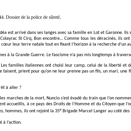
4. Dossier de la police de sûreté,
édéa est arrivé dans ses langes avec sa famille en Lot et Garonne. Ils
er, Colayrac St Cirq, Bon encontre… Comme tous les déracinés, ils on
 cœur leur terre natale tout en fixant l’horizon à la recherche d’un av
es à la Grande Guerre. Le fascisme n’a pas mis longtemps à traverser l
Les familles italiennes ont choisi leur camp, celui de la liberté et d
t se taisent, prient pour qu’on ne leur prenne pas un fils, un mari, un
êt à aller ?
n, les marches de la mort, Nuncio s’est évadé du train que l’on nomme
aient accueillis, à ce pays des Droits de l’Homme et du Citoyen que l’on
e
s, hommes, ils ont rejoint la 35
Brigade Marcel Langer au coté des p
 à l’action.