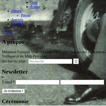
Gers
Ariège
Divers
Presse
Agenda
Contact
Sidebar
A propos
Mémorial François Verdier Forain Libération Sud est une association à 
Toulouse et en Midi-Pyrénées.
Recherche pour :
Newsletter
E-mail
*
Cérémonie