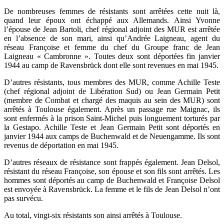
De nombreuses femmes de résistants sont arrêtées cette nuit là,
quand leur époux ont échappé aux Allemands. Ainsi Yvonne
l’épouse de Jean Bartoli, chef régional adjoint des MUR est arrêtée
en l’absence de son mari, ainsi qu’Andrée Laigneau, agent du
réseau Françoise et femme du chef du Groupe franc de Jean
Laigneau « Cambronne ». Toutes deux sont déportées fin janvier
1944 au camp de Ravensbrück dont elle sont revenues en mai 1945.
D’autres résistants, tous membres des MUR, comme Achille Teste
(chef régional adjoint de Libération Sud) ou Jean Germain Petit
(membre de Combat et chargé des maquis au sein des MUR) sont
arrêtés à Toulouse également. Après un passage rue Maignac, ils
sont enfermés à la prison Saint-Michel puis longuement torturés par
la Gestapo. Achille Teste et Jean Germain Petit sont déportés en
janvier 1944 aux camps de Buchenwald et de Neuengamme. Ils sont
revenus de déportation en mai 1945.
D’autres réseaux de résistance sont frappés également. Jean Delsol,
résistant du réseau Françoise, son épouse et son fils sont arrêtés. Les
hommes sont déportés au camp de Buchenwald et Françoise Delsol
est envoyée à Ravensbrück. La femme et le fils de Jean Delsol n’ont
pas survécu.
Au total, vingt-six résistants son ainsi arrêtés à Toulouse.