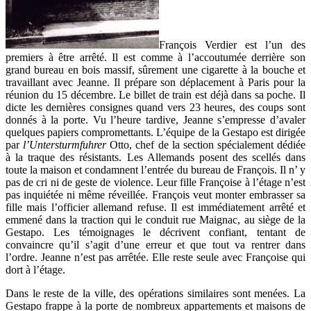
François Verdier est l’un des
premiers à être arrêté. Il est comme à l’accoutumée derrière son
grand bureau en bois massif, sûrement une cigarette à la bouche et
travaillant avec Jeanne. Il prépare son déplacement à Paris pour la
réunion du 15 décembre. Le billet de train est déjà dans sa poche. Il
dicte les dernières consignes quand vers 23 heures, des coups sont
donnés à la porte. Vu l’heure tardive, Jeanne s’empresse d’avaler
quelques papiers compromettants. L’équipe de la Gestapo est dirigée
par
l’Untersturmfuhrer
Otto, chef de la section spécialement dédiée
à la traque des résistants. Les Allemands posent des scellés dans
toute la maison et condamnent l’entrée du bureau de François. Il n’ y
pas de cri ni de geste de violence. Leur fille Françoise à l’étage n’est
pas inquiétée ni même réveillée. François veut monter embrasser sa
fille mais l’officier allemand refuse. Il est immédiatement arrêté et
emmené dans la traction qui le conduit rue Maignac, au siège de la
Gestapo. Les témoignages le décrivent confiant, tentant de
convaincre qu’il s’agit d’une erreur et que tout va rentrer dans
l’ordre. Jeanne n’est pas arrêtée. Elle reste seule avec Françoise qui
dort à l’étage.
Dans le reste de la ville, des opérations similaires sont menées. La
Gestapo frappe à la porte de nombreux appartements et maisons de