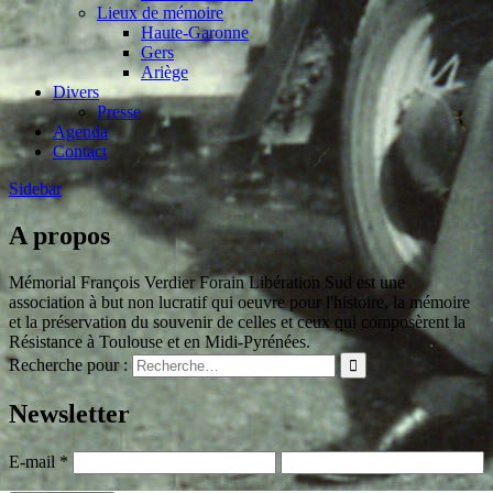
Lieux de mémoire
Haute-Garonne
Gers
Ariège
Divers
Presse
Agenda
Contact
Sidebar
A propos
Mémorial François Verdier Forain Libération Sud est une
association à but non lucratif qui oeuvre pour l'histoire, la mémoire
et la préservation du souvenir de celles et ceux qui composèrent la
Résistance à Toulouse et en Midi-Pyrénées.
Recherche pour :
Newsletter
E-mail
*