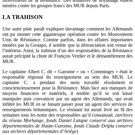
mouvements de la Résistance. Des tentatives de noyautage étaient
menées contre les groupes francs des MUR depuis Paris.
LA TRAHISON
Une autre piste paraît expliquer davantage comment les Allemands
ont pu monter cette gigantesque opération contre les Mouvements
Unis de Résistance. Comme parfois, dans les affaires importantes
menées par la Gestapo, il semble que la dénonciation soit venue de
l’intérieur. Ainsi, la trahison d’un des responsables de la Résistance
aurait précipité la chute de François Verdier et le démantèlement des
MUR.
Le capitaine Albert C. dit « Garonne » ou « Comminges » était le
responsable régional du renseignement au sein des MUR. Le
capitaine C. a pendant des mois travaillé résolument et
consciencieusement pour la Résistance. Mais face aux manques de
moyens financiers et matériels, il semble qu’il se soit laissé
manipuler puis convaincre par un agent des Allemands, qui avait
infiltré les MUR en se faisant passer pour un agent des services de
renseignements britanniques. Le résistant lui aurait livré au fil des
semaines tous les noms des responsables qu’il connaissait.
(archives
du réseau Morhange, fonds Daniel Latapie conservé aux archives
départementales de Haute-Garonne, fonds Claude Delpla conservé
aux archives départementales d’Ariège
)