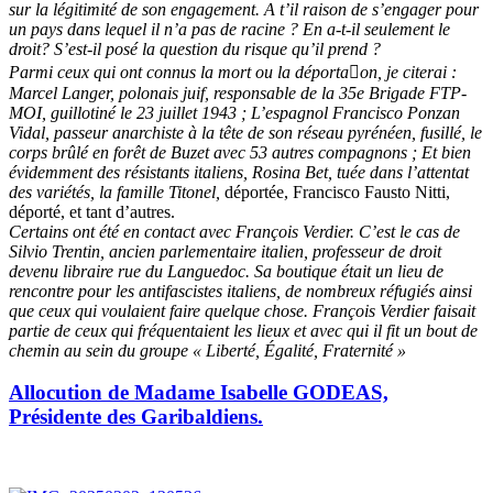
sur la légitimité de son engagement. A t’il raison de s’engager pour
un pays dans lequel il n’a pas de racine ? En a-t-il seulement le
droit? S’est-il posé la question du risque qu’il prend ?
Parmi ceux qui ont connus la mort ou la déporta􀆟on, je citerai :
Marcel Langer, polonais juif, responsable de la 35e Brigade FTP-
MOI, guillotiné le 23 juillet 1943 ; L’espagnol Francisco Ponzan
Vidal, passeur anarchiste à la tête de son réseau pyrénéen, fusillé, le
corps brûlé en forêt de Buzet avec 53 autres compagnons ; Et bien
évidemment des résistants italiens, Rosina Bet, tuée dans l’attentat
des variétés, la famille Titonel,
déportée, Francisco Fausto Nitti,
déporté, et tant d’autres.
Certains ont été en contact avec François Verdier. C’est le cas de
Silvio Trentin, ancien parlementaire italien, professeur de droit
devenu libraire rue du Languedoc. Sa boutique était un lieu de
rencontre pour les antifascistes italiens, de nombreux réfugiés ainsi
que ceux qui voulaient faire quelque chose. François Verdier faisait
partie de ceux qui fréquentaient les lieux et avec qui il fit un bout de
chemin au sein du groupe « Liberté, Égalité, Fraternité »
Allocution de Madame Isabelle GODEAS,
Présidente des Garibaldiens.