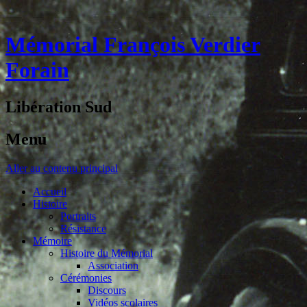
Mémorial François Verdier
Forain
Libération Sud
Menu
Aller au contenu principal
Accueil
Histoire
Portraits
Résistance
Mémoire
Histoire du Mémorial
Association
Cérémonies
Discours
Vidéos scolaires