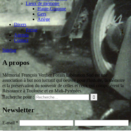
Lieux de mémoire
Haute-Garonne
Gers
Ariège
Divers
Presse
Agenda
Contact
Sidebar
A propos
Mémorial François Verdier Forain Libération Sud est une
association à but non lucratif qui oeuvre pour l'histoire, la mémoire
et la préservation du souvenir de celles et ceux qui composèrent la
Résistance à Toulouse et en Midi-Pyrénées.
Recherche pour :
Newsletter
E-mail
*