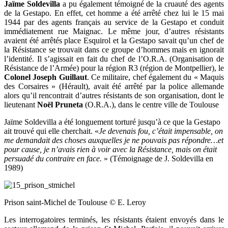
Jaïme Soldevilla
a pu également témoigné de la cruauté des agents
de la Gestapo. En effet, cet homme a été arrêté chez lui le 15 mai
1944 par des agents français au service de la Gestapo et conduit
immédiatement rue Maignac. Le même jour, d’autres résistants
avaient été arrêtés place Esquirol et la Gestapo savait qu’un chef de
la Résistance se trouvait dans ce groupe d’hommes mais en ignorait
l’identité. Il s’agissait en fait du chef de l’O.R.A. (Organisation de
Résistance de l’Armée) pour la région R3 (région de Montpellier), le
Colonel Joseph Guillaut
. Ce militaire, chef également du « Maquis
des Corsaires » (Hérault), avait été arrêté par la police allemande
alors qu’il rencontrait d’autres résistants de son organisation, dont le
lieutenant
Noël Pruneta
(O.R.A.), dans le centre ville de Toulouse
Jaïme Soldevilla a été longuement torturé jusqu’à ce que la Gestapo
ait trouvé qui elle cherchait. «
Je devenais fou, c’était impensable, on
me demandait des choses auxquelles je ne pouvais pas répondre…et
pour cause, je n’avais rien à voir avec la Résistance, mais on était
persuadé du contraire en face.
» (Témoignage de J. Soldevilla en
1989)
Prison saint-Michel de Toulouse © E. Leroy
Les interrogatoires terminés, les résistants étaient envoyés dans le