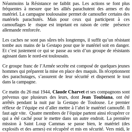
Néanmoins la Résistance ne faiblit pas. Les actions se font plus
fréquentes à mesure que les alliés parachutent des armes et du
matériel. La campagne toulousaine permet de camoufler certains des
matériels parachutés. Mais pour ceux qui participent à ces
camouflages le risque est imprtant en raison de cette présence
allemande renforcée.
Les caches ne sont pas sûres très longtemps, il suffit qu’un résistant
tombe aux mains de la Gestapo pour que le matériel soit en danger.
Et c’est justement ce qui se passe au sein d’un groupe de résistants
agissant dans le nord-est toulousain.
Ce groupe franc de l’Armée secrète est composé de quelques jeunes
hommes qui préparent la mise en place des maquis. Ils réceptionnent
des parachutages, s’assurent de leur sécurité et dispersent le tout
dans la campagne.
Ce matin du 26 mai 1944,
Claude Charvet
et ses compagnons sont
prévenus que plusieurs des leurs, dont
Jean Toubiana
, ont été
arrêtés pendant la nuit par la Gestapo de Toulouse. Le premier
réflexe de l’équipe est d’aller mettre à l’abri le matériel camouflé. Il
faut agir vite. Quatre membres de l’équipe partent ainsi récupérer ce
qui a été caché pour le mettre dans un autre endroit. La première
mission à Saint Loup Cammas se passe bien, le matériel (des
explosifs et des armes) est récupéré et mis en sécurité. Vers midi, le