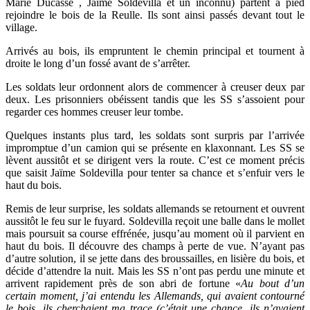
Marie Ducasse , Jaïme Soldevilla et un inconnu) partent à pied
rejoindre le bois de la Reulle. Ils sont ainsi passés devant tout le
village.
Arrivés au bois, ils empruntent le chemin principal et tournent à
droite le long d’un fossé avant de s’arrêter.
Les soldats leur ordonnent alors de commencer à creuser deux par
deux. Les prisonniers obéissent tandis que les SS s’assoient pour
regarder ces hommes creuser leur tombe.
Quelques instants plus tard, les soldats sont surpris par l’arrivée
impromptue d’un camion qui se présente en klaxonnant. Les SS se
lèvent aussitôt et se dirigent vers la route. C’est ce moment précis
que saisit Jaïme Soldevilla pour tenter sa chance et s’enfuir vers le
haut du bois.
Remis de leur surprise, les soldats allemands se retournent et ouvrent
aussitôt le feu sur le fuyard. Soldevilla reçoit une balle dans le mollet
mais poursuit sa course effrénée, jusqu’au moment où il parvient en
haut du bois. Il découvre des champs à perte de vue. N’ayant pas
d’autre solution, il se jette dans des broussailles, en lisière du bois, et
décide d’attendre la nuit. Mais les SS n’ont pas perdu une minute et
arrivent rapidement près de son abri de fortune «
Au bout d’un
certain moment, j’ai entendu les Allemands, qui avaient contourné
le bois, ils cherchaient ma trace (c’était une chance, ils n’avaient