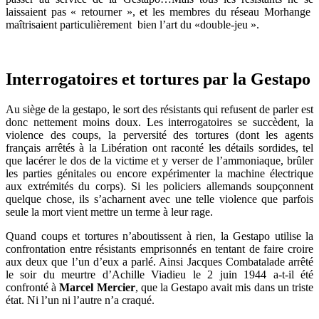
laissaient pas « retourner », et les membres du réseau Morhange
maîtrisaient particulièrement bien l’art du «double-jeu ».
Interrogatoires et tortures par la Gestapo
Au siège de la gestapo, le sort des résistants qui refusent de parler est
donc nettement moins doux. Les interrogatoires se succèdent, la
violence des coups, la perversité des tortures (dont les agents
français arrêtés à la Libération ont raconté les détails sordides, tel
que lacérer le dos de la victime et y verser de l’ammoniaque, brûler
les parties génitales ou encore expérimenter la machine électrique
aux extrémités du corps). Si les policiers allemands soupçonnent
quelque chose, ils s’acharnent avec une telle violence que parfois
seule la mort vient mettre un terme à leur rage.
Quand coups et tortures n’aboutissent à rien, la Gestapo utilise la
confrontation entre résistants emprisonnés en tentant de faire croire
aux deux que l’un d’eux a parlé. Ainsi Jacques Combatalade arrêté
le soir du meurtre d’Achille Viadieu le 2 juin 1944 a-t-il été
confronté à
Marcel Mercier
, que la Gestapo avait mis dans un triste
état. Ni l’un ni l’autre n’a craqué.