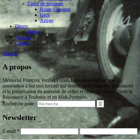
Lieux de mémoire
Haute-Garonne
Gers
Ariège
Divers
Presse
Agenda
Contact
Sidebar
A propos
Mémorial François Verdier Forain Libération Sud est une
association à but non lucratif qui oeuvre pour l'histoire, la mémoire
et la préservation du souvenir de celles et ceux qui composèrent la
Résistance à Toulouse et en Midi-Pyrénées.
Recherche pour :
Newsletter
E-mail
*