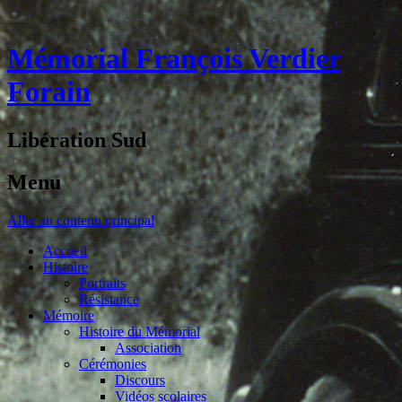
Mémorial François Verdier
Forain
Libération Sud
Menu
Aller au contenu principal
Accueil
Histoire
Portraits
Résistance
Mémoire
Histoire du Mémorial
Association
Cérémonies
Discours
Vidéos scolaires