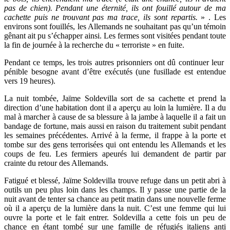
pas de chien). Pendant une éternité, ils ont fouillé autour de ma
cachette puis ne trouvant pas ma trace, ils sont repartis.
» . Les
environs sont fouillés, les Allemands ne souhaitant pas qu’un témoin
gênant ait pu s’échapper ainsi. Les fermes sont visitées pendant toute
la fin de journée à la recherche du « terroriste » en fuite.
Pendant ce temps, les trois autres prisonniers ont dû continuer leur
pénible besogne avant d’être exécutés (une fusillade est entendue
vers 19 heures).
La nuit tombée, Jaïme Soldevilla sort de sa cachette et prend la
direction d’une habitation dont il a aperçu au loin la lumière. Il a du
mal à marcher à cause de sa blessure à la jambe à laquelle il a fait un
bandage de fortune, mais aussi en raison du traitement subit pendant
les semaines précédentes. Arrivé à la ferme, il frappe à la porte et
tombe sur des gens terrorisées qui ont entendu les Allemands et les
coups de feu. Les fermiers apeurés lui demandent de partir par
crainte du retour des Allemands.
Fatigué et blessé, Jaïme Soldevilla trouve refuge dans un petit abri à
outils un peu plus loin dans les champs. Il y passe une partie de la
nuit avant de tenter sa chance au petit matin dans une nouvelle ferme
où il a aperçu de la lumière dans la nuit. C’est une femme qui lui
ouvre la porte et le fait entrer. Soldevilla a cette fois un peu de
chance en étant tombé sur une famille de réfugiés italiens anti