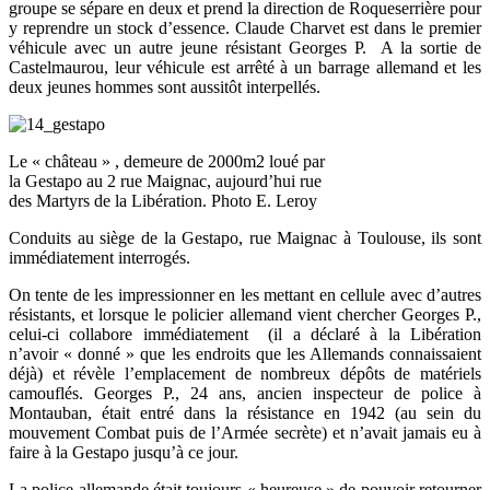
groupe se sépare en deux et prend la direction de Roqueserrière pour
y reprendre un stock d’essence. Claude Charvet est dans le premier
véhicule avec un autre jeune résistant Georges P. A la sortie de
Castelmaurou, leur véhicule est arrêté à un barrage allemand et les
deux jeunes hommes sont aussitôt interpellés.
Le « château » , demeure de 2000m2 loué par
la Gestapo au 2 rue Maignac, aujourd’hui rue
des Martyrs de la Libération. Photo E. Leroy
Conduits au siège de la Gestapo, rue Maignac à Toulouse, ils sont
immédiatement interrogés.
On tente de les impressionner en les mettant en cellule avec d’autres
résistants, et lorsque le policier allemand vient chercher Georges P.,
celui-ci collabore immédiatement (il a déclaré à la Libération
n’avoir « donné » que les endroits que les Allemands connaissaient
déjà) et révèle l’emplacement de nombreux dépôts de matériels
camouflés. Georges P., 24 ans, ancien inspecteur de police à
Montauban, était entré dans la résistance en 1942 (au sein du
mouvement Combat puis de l’Armée secrète) et n’avait jamais eu à
faire à la Gestapo jusqu’à ce jour.
La police allemande était toujours « heureuse » de pouvoir retourner