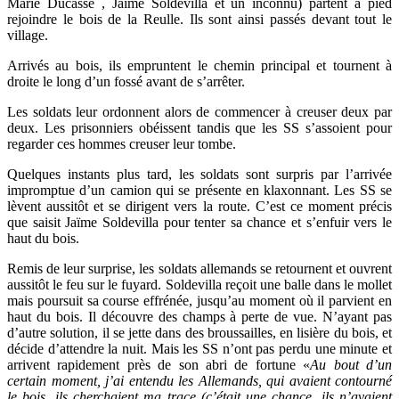
Marie Ducasse , Jaïme Soldevilla et un inconnu) partent à pied
rejoindre le bois de la Reulle. Ils sont ainsi passés devant tout le
village.
Arrivés au bois, ils empruntent le chemin principal et tournent à
droite le long d’un fossé avant de s’arrêter.
Les soldats leur ordonnent alors de commencer à creuser deux par
deux. Les prisonniers obéissent tandis que les SS s’assoient pour
regarder ces hommes creuser leur tombe.
Quelques instants plus tard, les soldats sont surpris par l’arrivée
impromptue d’un camion qui se présente en klaxonnant. Les SS se
lèvent aussitôt et se dirigent vers la route. C’est ce moment précis
que saisit Jaïme Soldevilla pour tenter sa chance et s’enfuir vers le
haut du bois.
Remis de leur surprise, les soldats allemands se retournent et ouvrent
aussitôt le feu sur le fuyard. Soldevilla reçoit une balle dans le mollet
mais poursuit sa course effrénée, jusqu’au moment où il parvient en
haut du bois. Il découvre des champs à perte de vue. N’ayant pas
d’autre solution, il se jette dans des broussailles, en lisière du bois, et
décide d’attendre la nuit. Mais les SS n’ont pas perdu une minute et
arrivent rapidement près de son abri de fortune «
Au bout d’un
certain moment, j’ai entendu les Allemands, qui avaient contourné
le bois, ils cherchaient ma trace (c’était une chance, ils n’avaient