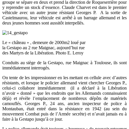
groupe se sépare en deux et prend la direction de Roqueserrière pour
y reprendre un stock d’essence. Claude Charvet est dans le premier
véhicule avec un autre jeune résistant Georges P. A la sortie de
Castelmaurou, leur véhicule est arrêté à un barrage allemand et les
deux jeunes hommes sont aussitôt interpellés.
Le « château » , demeure de 2000m2 loué par
la Gestapo au 2 rue Maignac, aujourd’hui rue
des Martyrs de la Libération. Photo E. Leroy
Conduits au siège de la Gestapo, rue Maignac à Toulouse, ils sont
immédiatement interrogés.
On tente de les impressionner en les mettant en cellule avec d’autres
résistants, et lorsque le policier allemand vient chercher Georges P.,
celui-ci collabore immédiatement (il a déclaré à la Libération
n’avoir « donné » que les endroits que les Allemands connaissaient
déjà) et révèle l’emplacement de nombreux dépôts de matériels
camouflés. Georges P., 24 ans, ancien inspecteur de police à
Montauban, était entré dans la résistance en 1942 (au sein du
mouvement Combat puis de l’Armée secrète) et n’avait jamais eu à
faire à la Gestapo jusqu’à ce jour.
La police allemande était toujours « heureuse » de pouvoir retourner