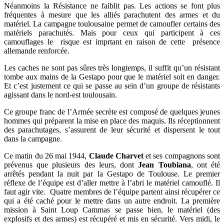
Néanmoins la Résistance ne faiblit pas. Les actions se font plus
fréquentes à mesure que les alliés parachutent des armes et du
matériel. La campagne toulousaine permet de camoufler certains des
matériels parachutés. Mais pour ceux qui participent à ces
camouflages le risque est imprtant en raison de cette présence
allemande renforcée.
Les caches ne sont pas sûres très longtemps, il suffit qu’un résistant
tombe aux mains de la Gestapo pour que le matériel soit en danger.
Et c’est justement ce qui se passe au sein d’un groupe de résistants
agissant dans le nord-est toulousain.
Ce groupe franc de l’Armée secrète est composé de quelques jeunes
hommes qui préparent la mise en place des maquis. Ils réceptionnent
des parachutages, s’assurent de leur sécurité et dispersent le tout
dans la campagne.
Ce matin du 26 mai 1944,
Claude Charvet
et ses compagnons sont
prévenus que plusieurs des leurs, dont
Jean Toubiana
, ont été
arrêtés pendant la nuit par la Gestapo de Toulouse. Le premier
réflexe de l’équipe est d’aller mettre à l’abri le matériel camouflé. Il
faut agir vite. Quatre membres de l’équipe partent ainsi récupérer ce
qui a été caché pour le mettre dans un autre endroit. La première
mission à Saint Loup Cammas se passe bien, le matériel (des
explosifs et des armes) est récupéré et mis en sécurité. Vers midi, le