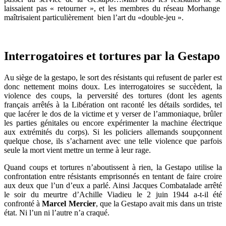
laissaient pas « retourner », et les membres du réseau Morhange
maîtrisaient particulièrement bien l’art du «double-jeu ».
Interrogatoires et tortures par la Gestapo
Au siège de la gestapo, le sort des résistants qui refusent de parler est
donc nettement moins doux. Les interrogatoires se succèdent, la
violence des coups, la perversité des tortures (dont les agents
français arrêtés à la Libération ont raconté les détails sordides, tel
que lacérer le dos de la victime et y verser de l’ammoniaque, brûler
les parties génitales ou encore expérimenter la machine électrique
aux extrémités du corps). Si les policiers allemands soupçonnent
quelque chose, ils s’acharnent avec une telle violence que parfois
seule la mort vient mettre un terme à leur rage.
Quand coups et tortures n’aboutissent à rien, la Gestapo utilise la
confrontation entre résistants emprisonnés en tentant de faire croire
aux deux que l’un d’eux a parlé. Ainsi Jacques Combatalade arrêté
le soir du meurtre d’Achille Viadieu le 2 juin 1944 a-t-il été
confronté à
Marcel Mercier
, que la Gestapo avait mis dans un triste
état. Ni l’un ni l’autre n’a craqué.