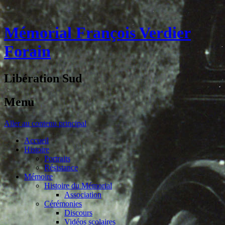
Mémorial François Verdier
Forain
Libération Sud
Menu
Aller au contenu principal
Accueil
Histoire
Portraits
Résistance
Mémoire
Histoire du Mémorial
Association
Cérémonies
Discours
Vidéos scolaires