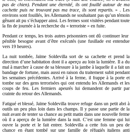
pas de chien). Pendant une éternité, ils ont fouillé autour de ma
cachette puis ne trouvant pas ma trace, ils sont repartis.
» . Les
environs sont fouillés, les Allemands ne souhaitant pas qu’un témoin
gênant ait pu s’échapper ainsi. Les fermes sont visitées pendant toute
la fin de journée à la recherche du « terroriste » en fuite.
Pendant ce temps, les trois autres prisonniers ont dû continuer leur
pénible besogne avant d’être exécutés (une fusillade est entendue
vers 19 heures).
La nuit tombée, Jaïme Soldevilla sort de sa cachette et prend la
direction d’une habitation dont il a aperçu au loin la lumière. Il a du
mal à marcher à cause de sa blessure à la jambe à laquelle il a fait un
bandage de fortune, mais aussi en raison du traitement subit pendant
les semaines précédentes. Arrivé à la ferme, il frappe à la porte et
tombe sur des gens terrorisées qui ont entendu les Allemands et les
coups de feu. Les fermiers apeurés lui demandent de partir par
crainte du retour des Allemands.
Fatigué et blessé, Jaïme Soldevilla trouve refuge dans un petit abri à
outils un peu plus loin dans les champs. Il y passe une partie de la
nuit avant de tenter sa chance au petit matin dans une nouvelle ferme
où il a aperçu de la lumière dans la nuit. C’est une femme qui lui
ouvre la porte et le fait entrer. Soldevilla a cette fois un peu de
chance en étant tombé sur une famille de réfugiés italiens anti