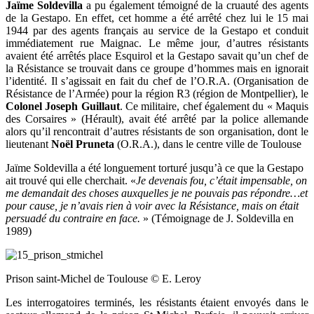
Jaïme Soldevilla
a pu également témoigné de la cruauté des agents
de la Gestapo. En effet, cet homme a été arrêté chez lui le 15 mai
1944 par des agents français au service de la Gestapo et conduit
immédiatement rue Maignac. Le même jour, d’autres résistants
avaient été arrêtés place Esquirol et la Gestapo savait qu’un chef de
la Résistance se trouvait dans ce groupe d’hommes mais en ignorait
l’identité. Il s’agissait en fait du chef de l’O.R.A. (Organisation de
Résistance de l’Armée) pour la région R3 (région de Montpellier), le
Colonel Joseph Guillaut
. Ce militaire, chef également du « Maquis
des Corsaires » (Hérault), avait été arrêté par la police allemande
alors qu’il rencontrait d’autres résistants de son organisation, dont le
lieutenant
Noël Pruneta
(O.R.A.), dans le centre ville de Toulouse
Jaïme Soldevilla a été longuement torturé jusqu’à ce que la Gestapo
ait trouvé qui elle cherchait. «
Je devenais fou, c’était impensable, on
me demandait des choses auxquelles je ne pouvais pas répondre…et
pour cause, je n’avais rien à voir avec la Résistance, mais on était
persuadé du contraire en face.
» (Témoignage de J. Soldevilla en
1989)
Prison saint-Michel de Toulouse © E. Leroy
Les interrogatoires terminés, les résistants étaient envoyés dans le