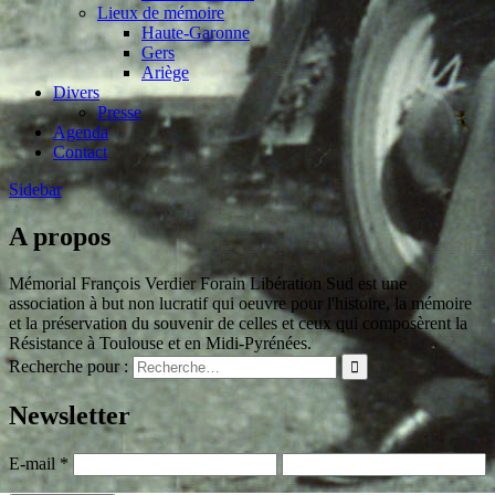
Lieux de mémoire
Haute-Garonne
Gers
Ariège
Divers
Presse
Agenda
Contact
Sidebar
A propos
Mémorial François Verdier Forain Libération Sud est une
association à but non lucratif qui oeuvre pour l'histoire, la mémoire
et la préservation du souvenir de celles et ceux qui composèrent la
Résistance à Toulouse et en Midi-Pyrénées.
Recherche pour :
Newsletter
E-mail
*