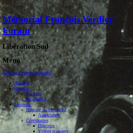
Mémorial François Verdier
Forain
Libération Sud
Menu
Aller au contenu principal
Accueil
Histoire
Portraits
Résistance
Mémoire
Histoire du Mémorial
Association
Cérémonies
Discours
Vidéos scolaires