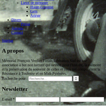
Lieux de mémoire
Haute-Garonne
Gers
Ariège
Divers
Presse
Agenda
Contact
Sidebar
A propos
Mémorial François Verdier Forain Libération Sud est une
association à but non lucratif qui oeuvre pour l'histoire, la mémoire
et la préservation du souvenir de celles et ceux qui composèrent la
Résistance à Toulouse et en Midi-Pyrénées.
Recherche pour :
Newsletter
E-mail
*