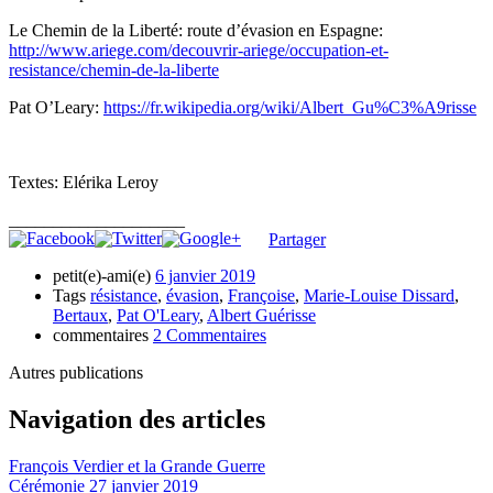
Le Chemin de la Liberté: route d’évasion en Espagne:
http://www.ariege.com/decouvrir-ariege/occupation-et-
resistance/chemin-de-la-liberte
Pat O’Leary:
https://fr.wikipedia.org/wiki/Albert_Gu%C3%A9risse
Textes: Elérika Leroy
____________________
Partager
petit(e)-ami(e)
6 janvier 2019
Tags
résistance
,
évasion
,
Françoise
,
Marie-Louise Dissard
,
Bertaux
,
Pat O'Leary
,
Albert Guérisse
commentaires
2 Commentaires
Autres publications
Navigation des articles
François Verdier et la Grande Guerre
Cérémonie 27 janvier 2019