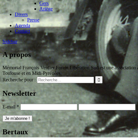
Gers
Ariège
Divers
Presse
Agenda
Contact
Sidebar
A propos
Mémorial François Verdier Forain Libération Sud est une association à 
Toulouse et en Midi-Pyrénées.
Recherche pour :
Newsletter
E-mail
*
Bertaux