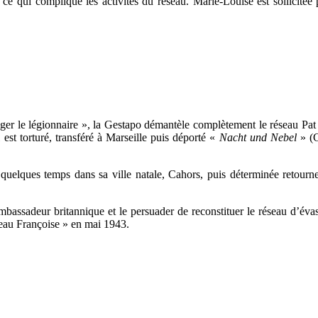
ce qui complique les activités du réseau. Marie-Louise est sollicit
er le légionnaire », la Gestapo démantèle complètement le réseau Pa
 est torturé, transféré à Marseille puis déporté «
Nacht und Nebel
» (C
 quelques temps dans sa ville natale, Cahors, puis déterminée retour
ambassadeur britannique et le persuader de reconstituer le réseau d’éva
eau Françoise » en mai 1943.