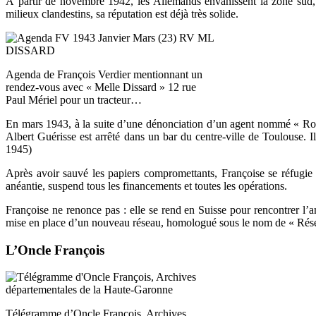
À partir de novembre 1942, les Allemands envahissent la zone sud, 
milieux clandestins, sa réputation est déjà très solide.
Agenda de François Verdier mentionnant un
rendez-vous avec « Melle Dissard » 12 rue
Paul Mériel pour un tracteur…
En mars 1943, à la suite d’une dénonciation d’un agent nommé « Rog
Albert Guérisse est arrêté dans un bar du centre-ville de Toulouse. Il
1945)
Après avoir sauvé les papiers compromettants, Françoise se réfugie
anéantie, suspend tous les financements et toutes les opérations.
Françoise ne renonce pas : elle se rend en Suisse pour rencontrer l’
mise en place d’un nouveau réseau, homologué sous le nom de « Rés
L’Oncle François
Télégramme d’Oncle François, Archives