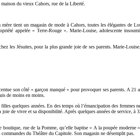
 maison du vieux Cahors, rue de la Liberté.
a mère tient un magasin de mode à Cahors, toutes les élégantes de Loma
 propriété appelée « Terre-Rouge ». Marie-Louise, adolescente insoum
 chez les Jésuites, pour la plus grande joie de ses parents. Marie-Louise
entue son côté « garçon manqué » pour provoquer ses parents. A 21 ans,
puis de moins en moins.
filles quelques années. En des temps où l’émancipation des femmes ne se 
joie de vivre et sa disponibilité. Après quelques années de service, à 3
tite boutique, rue de la Pomme, qu’elle baptise « A la poupée moderne »
es commandes du Théâtre du Capitole. Son magasin ne désemplit pas.