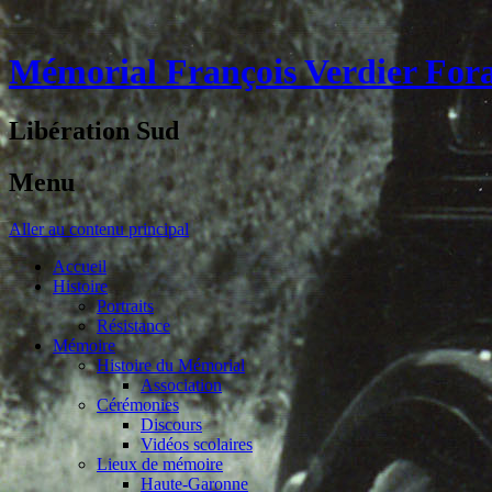
Mémorial François Verdier For
Libération Sud
Menu
Aller au contenu principal
Accueil
Histoire
Portraits
Résistance
Mémoire
Histoire du Mémorial
Association
Cérémonies
Discours
Vidéos scolaires
Lieux de mémoire
Haute-Garonne