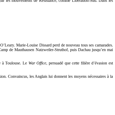
ée par les mouvements de Résistance, comme Libération-Sud. Dans les
t O’Leary. Marie-Louise Dissard perd de nouveau tous ses camarades.
amp de Mauthausen Natzweiler-Struthof, puis Dachau jusqu’en mai
ne à Toulouse. Le
War Office
, persuadé que cette filière d’évasion est
sion. Convaincus, les Anglais lui donnent les moyens nécessaires à la