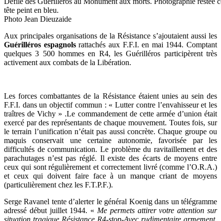
Défilé des Guérilleros au Monument aux morts. Photographie restée cél
tête peint en bleu.
Photo Jean Dieuzaide
Aux principales organisations de la Résistance s’ajoutaient aussi les
Guérilléros espagnols
rattachés aux F.F.I. en mai 1944. Comptant
quelques 3 500 hommes en R4, les Guérilléros participèrent très
activement aux combats de la Libération.
Les forces combattantes de la Résistance étaient unies au sein des
F.F.I. dans un objectif commun : « Lutter contre l’envahisseur et les
traîtres de Vichy » .Le commandement de cette armée d’union était
exercé par des représentants de chaque mouvement. Toutes fois, sur
le terrain l’unification n’était pas aussi concrète. Chaque groupe ou
maquis conservait une certaine autonomie, favorisée par les
difficultés de communication. Le problème du ravitaillement et des
parachutages n’est pas réglé. Il existe des écarts de moyens entre
ceux qui sont régulièrement et correctement livré (comme l’O.R.A.)
et ceux qui doivent faire face à un manque criant de moyens
(particulièrement chez les F.T.P.F.).
Serge Ravanel tente d’alerter le général Koenig dans un télégramme
adressé début juillet 1944. «
Me permets attirer votre attention sur
situation tragique Résistance R4-stop-Avec rudimentaire armement,