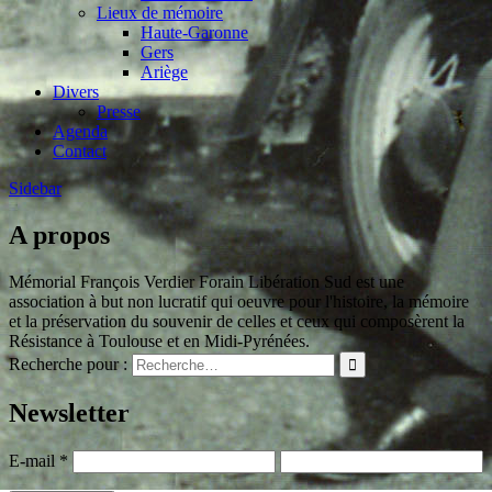
Lieux de mémoire
Haute-Garonne
Gers
Ariège
Divers
Presse
Agenda
Contact
Sidebar
A propos
Mémorial François Verdier Forain Libération Sud est une
association à but non lucratif qui oeuvre pour l'histoire, la mémoire
et la préservation du souvenir de celles et ceux qui composèrent la
Résistance à Toulouse et en Midi-Pyrénées.
Recherche pour :
Newsletter
E-mail
*