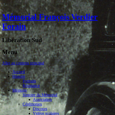
Mémorial François Verdier
Forain
Libération Sud
Menu
Aller au contenu principal
Accueil
Histoire
Portraits
Résistance
Mémoire
Histoire du Mémorial
Association
Cérémonies
Discours
Vidéos scolaires