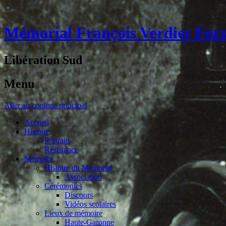
Mémorial François Verdier For
Libération Sud
Menu
Aller au contenu principal
Accueil
Histoire
Portraits
Résistance
Mémoire
Histoire du Mémorial
Association
Cérémonies
Discours
Vidéos scolaires
Lieux de mémoire
Haute-Garonne