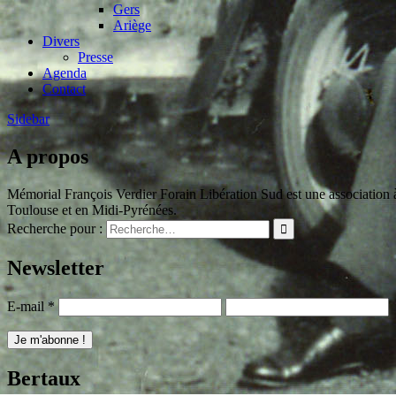
Gers
Ariège
Divers
Presse
Agenda
Contact
Sidebar
A propos
Mémorial François Verdier Forain Libération Sud est une association à 
Toulouse et en Midi-Pyrénées.
Recherche pour :
Newsletter
E-mail
*
Bertaux