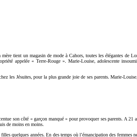
a mère tient un magasin de mode à Cahors, toutes les élégantes de Loma
 propriété appelée « Terre-Rouge ». Marie-Louise, adolescente insoum
 chez les Jésuites, pour la plus grande joie de ses parents. Marie-Louise
entue son côté « garçon manqué » pour provoquer ses parents. A 21 ans,
puis de moins en moins.
filles quelques années. En des temps où l’émancipation des femmes ne se 