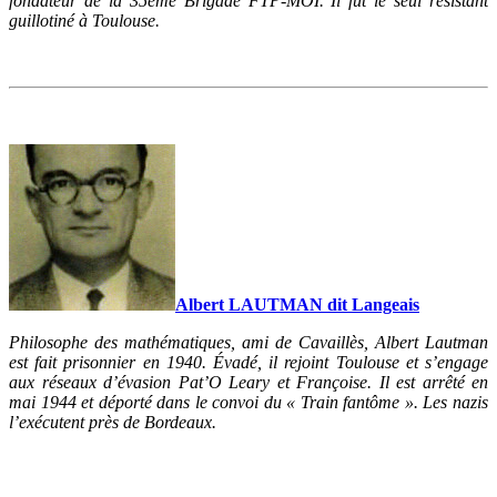
fondateur de la 35ème Brigade FTP-MOI. Il fut le seul résistant
guillotiné à Toulouse.
Albert LAUTMAN dit Langeais
Philosophe des mathématiques, ami de Cavaillès, Albert Lautman
est fait prisonnier en 1940. Évadé, il rejoint Toulouse et s’engage
aux réseaux d’évasion Pat’O Leary et Françoise. Il est arrêté en
mai 1944 et déporté dans le convoi du « Train fantôme ». Les nazis
l’exécutent près de Bordeaux.