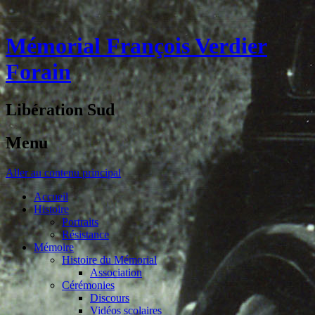
Mémorial François Verdier
Forain
Libération Sud
Menu
Aller au contenu principal
Accueil
Histoire
Portraits
Résistance
Mémoire
Histoire du Mémorial
Association
Cérémonies
Discours
Vidéos scolaires