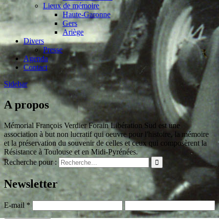
Lieux de mémoire
Haute-Garonne
Gers
Ariège
Divers
Presse
Agenda
Contact
Sidebar
A propos
Mémorial François Verdier Forain Libération Sud est une
association à but non lucratif qui oeuvre pour l'histoire, la mémoire
et la préservation du souvenir de celles et ceux qui composèrent la
Résistance à Toulouse et en Midi-Pyrénées.
Recherche pour :
Newsletter
E-mail
*