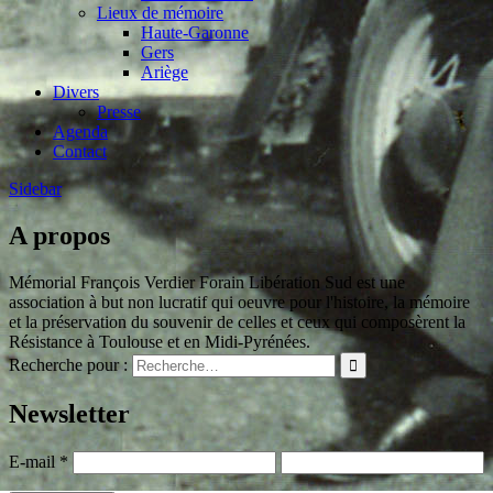
Lieux de mémoire
Haute-Garonne
Gers
Ariège
Divers
Presse
Agenda
Contact
Sidebar
A propos
Mémorial François Verdier Forain Libération Sud est une
association à but non lucratif qui oeuvre pour l'histoire, la mémoire
et la préservation du souvenir de celles et ceux qui composèrent la
Résistance à Toulouse et en Midi-Pyrénées.
Recherche pour :
Newsletter
E-mail
*