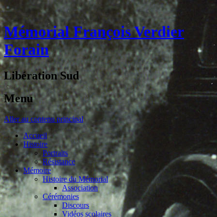
Mémorial François Verdier
Forain
Libération Sud
Menu
Aller au contenu principal
Accueil
Histoire
Portraits
Résistance
Mémoire
Histoire du Mémorial
Association
Cérémonies
Discours
Vidéos scolaires