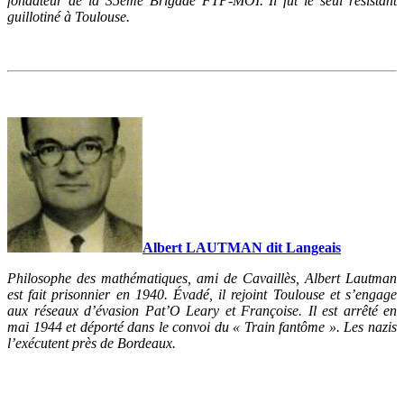
fondateur de la 35ème Brigade FTP-MOI. Il fut le seul résistant
guillotiné à Toulouse.
Albert LAUTMAN dit Langeais
Philosophe des mathématiques, ami de Cavaillès, Albert Lautman
est fait prisonnier en 1940. Évadé, il rejoint Toulouse et s’engage
aux réseaux d’évasion Pat’O Leary et Françoise. Il est arrêté en
mai 1944 et déporté dans le convoi du « Train fantôme ». Les nazis
l’exécutent près de Bordeaux.