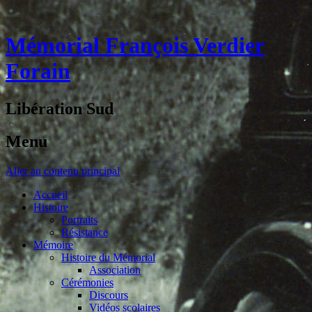
Mémorial François Verdier
Forain
Libération Sud
Menu
Aller au contenu principal
Accueil
Histoire
Portraits
Résistance
Mémoire
Histoire du Mémorial
Association
Cérémonies
Discours
Vidéos scolaires