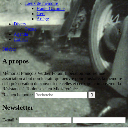
Lieux de mémoire
Haute-Garonne
Gers
Ariège
Divers
Presse
Agenda
Contact
Sidebar
A propos
Mémorial François Verdier Forain Libération Sud est une
association à but non lucratif qui oeuvre pour l'histoire, la mémoire
et la préservation du souvenir de celles et ceux qui composèrent la
Résistance à Toulouse et en Midi-Pyrénées.
Recherche pour :
Newsletter
E-mail
*